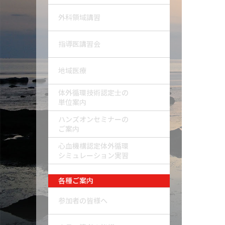
外科領域講習
指導医講習会
地域医療
体外循環技術認定士の
単位案内
ハンズオンセミナーの
ご案内
心血機構認定体外循環
シミュレーション実習
各種ご案内
参加者の皆様へ