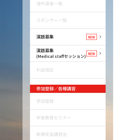
海外演者一覧
スポンサー一覧
演題募集
NEW
演題募集
NEW
(Medical staffセッション)
利益相反
参加登録／各種講習
参加登録
卒後教育セミナー
医療安全講習会