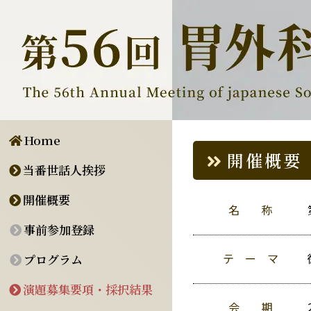
Home
開催概要
当番世話人挨拶
開催概要
名 称
事前参加登録
テ ー マ
プログラム
演題募集要項・採択結果
会 期