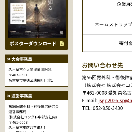
企業展
ネームストラップ
寄付
ポスターダウンロード
大会事務局
お問い合わせ先
名古屋市立大学 消化器外科
〒467-8601
第56回胃外科・術後障
名古屋市瑞穂区瑞穂町川澄1
（株式会社 株式会社コ
〒461-0008 愛知県
運営事務局
E-mail:
jsgp2026-sp@m
第56回胃外科・術後障害研究会
TEL: 052-950-3430
運営事務局
(株式会社コングレ中部支社内)
〒461-0008
名古屋市東区武平町5-1