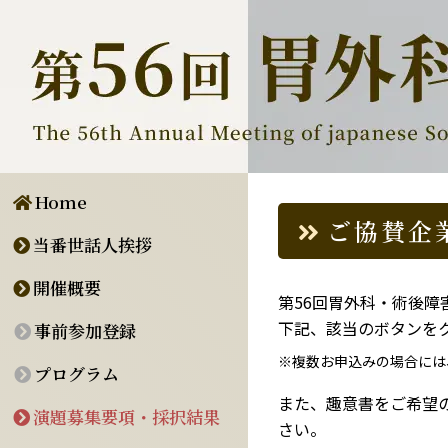
Home
ご協賛企
当番世話人挨拶
開催概要
第56回胃外科・術後
下記、該当のボタンを
事前参加登録
※複数お申込みの場合には
プログラム
また、趣意書をご希望
演題募集要項・採択結果
さい。