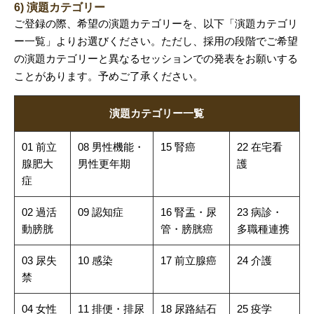
6) 演題カテゴリー
ご登録の際、希望の演題カテゴリーを、以下「演題カテゴリ
ー一覧」よりお選びください。ただし、採用の段階でご希望
の演題カテゴリーと異なるセッションでの発表をお願いする
ことがあります。予めご了承ください。
演題カテゴリー一覧
01 前立
08 男性機能・
15 腎癌
22 在宅看
腺肥大
男性更年期
護
症
02 過活
09 認知症
16 腎盂・尿
23 病診・
動膀胱
管・膀胱癌
多職種連携
03 尿失
10 感染
17 前立腺癌
24 介護
禁
04 女性
11 排便・排尿
18 尿路結石
25 疫学