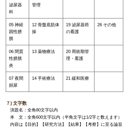
泌尿器
管理
科
05 神経
12 骨盤底筋体
19 泌尿器癌
26 その他
因性膀
操
の看護
胱
06 間質
13 薬物療法
20 周術期管
性膀胱
理・看護
炎
07 夜間
14 手術療法
21 緩和医療
頻尿
７) 文字数
演題名：全角80文字以内
本 文：全角600文字以内（半角文字は1/2字と数えます）
内容は【目的】【研究方法】【結果】【考察】に至る論旨