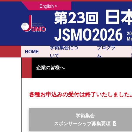
English >
学術集会につ
プログラ
HOME
いて
ム
医学生・研修医の
オンライン抄録サ
会長挨拶
第23回学術集会アンケート
開催概要
日程表・プログラ
Meet the Experts
共催セミナー
指定演題登録
演題募集
瘍内科セミナー
「MICEnavi」
企業の皆様へ
各種お申込みの受付は終了いたしました
学術集会
スポンサーシップ募集要項