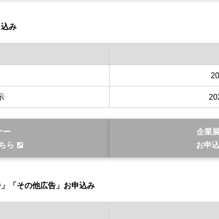
申込み
2
示
2
ナー
企業
ちら
お申
告」「その他広告」お申込み