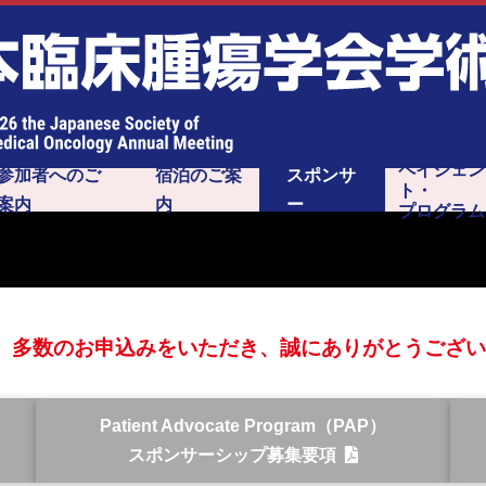
ペイシェン
参加者へのご
宿泊のご案
スポンサ
ト・
案内
内
ー
プログラム
ための腫
ービス
発表用ポスター
スライド撮影・SNS投稿に
ム
参加登録
参加者へのご案内
司会者・演者の皆様へ
デジタルスタンプラリー
会場のご案内
託児所のご案内
報道関係者の方へ
企業の皆様へ
印刷サービスのご案内
ついてのご案内
。多数のお申込みをいただき、誠にありがとうござい
Patient Advocate Program（PAP）
スポンサーシップ募集要項