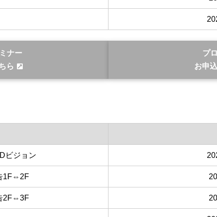
2
ミナー
プ
ちら
お申
ADビジョン
2
1F⇔2F
2
2F⇔3F
2