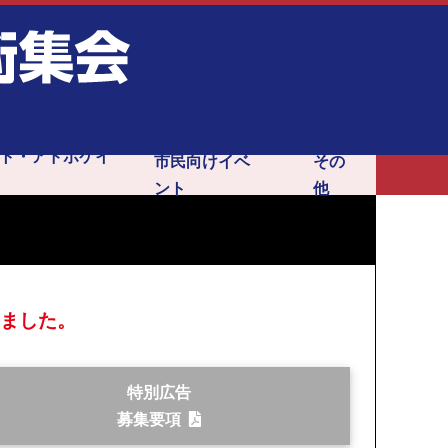
ト・アドボケイ
市民向けイベ
その
ント
他
会期中のポスター掲示・チ
がん克服Run & Walk
市民公開講座
リンク
ラシ設置
ました。
特別広告
募集要項