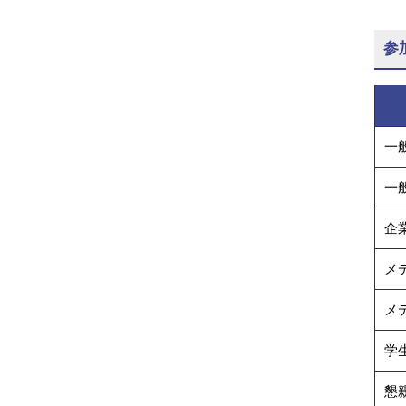
参
一
一
企
メ
メ
学
懇