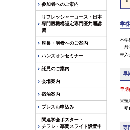
参加者へのご案内
リフレッシャーコース・日本
学
専門医機構認定専門医共通講
習
本学
座長・演者へのご案内
一般
未入
ハンズオンセミナー
託児のご案内
早
会場案内
早期
宿泊案内
※現
プレスお申込み
受
関連学会ポスター・
チラシ・幕間スライド設置申
専