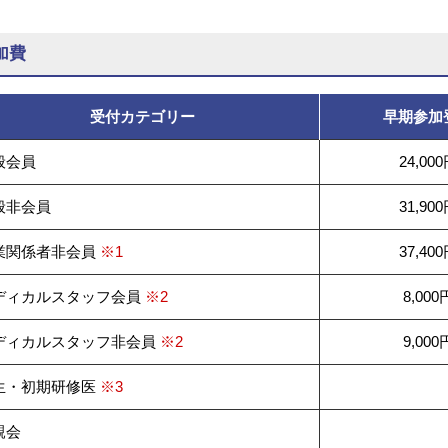
加費
受付カテゴリー
早期参加
般会員
24,00
般非会員
31,90
業関係者非会員
※1
37,40
ディカルスタッフ会員
※2
8,000
ディカルスタッフ非会員
※2
9,000
生・初期研修医
※3
親会