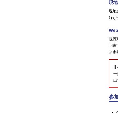
現地
現地
録が
We
視聴
明書
※参
非
一
出
参