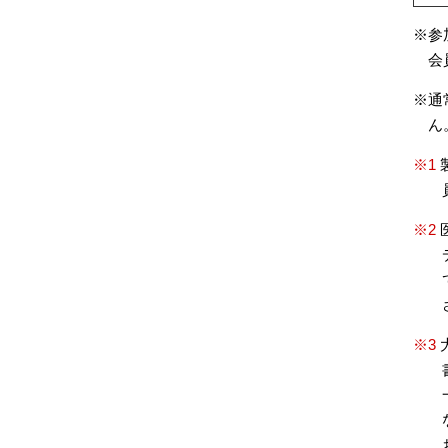
※参
会
※通
ん
※1
※2
※3