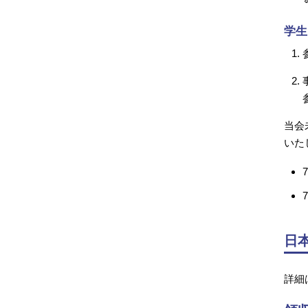
学生
当会
いた
日
詳細