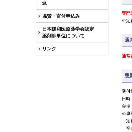
込
専門
協賛・寄付申込み
※定
日本緩和医療薬学会認定
薬剤師単位について
通
リンク
通常
懇
受付
日時：
会場
※事
定員
空き