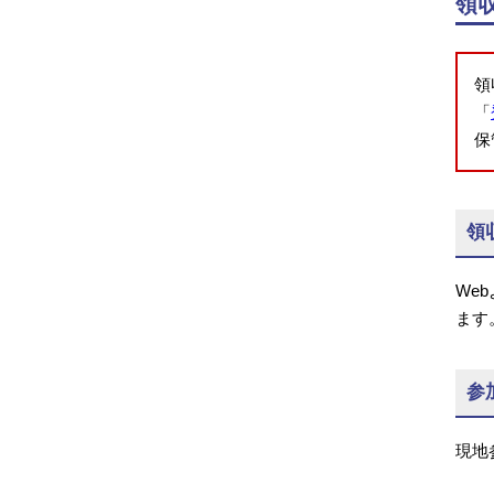
領
領
「
保
領
We
ます
参
現地