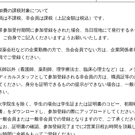
加費の課税対象について
員は不課税、非会員は課税（上記金額は税込）です。
常参加受付期間に参加登録をされた場合、当日現地にて発行するネ
。ご自身でご記入くださいますようお願いいたします。
製薬会社などの企業勤務の方で、当会会員でない方は、企業関係者
員でご登録ください。
医師以外（看護師、薬剤師、理学療法士、臨床心理士など）は、メ
ディカルスタッフとして参加登録される非会員の方は、職員証等の
てください。身分を証明できるものの提示ができない場合は、一般
さい。
大学院生を除く。学生の場合は学生証または証明書のコピー、初期
書」をダウンロードし、参加登録の際にアップロードしてください
一般会員または一般非会員での登録となりますので、ご了承くださ
なお、証明書の確認、参加登録完了までに2営業日程お時間を頂戴
お時間に余裕をもってご登録ください。