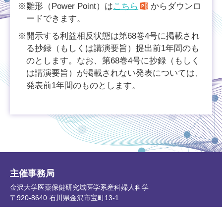
※雛形（Power Point）は
こちら
からダウンロ
ードできます。
※開示する利益相反状態は第68巻4号に掲載され
る抄録（もしくは講演要旨）提出前1年間のも
のとします。なお、第68巻4号に抄録（もしく
は講演要旨）が掲載されない発表については、
発表前1年間のものとします。
主催事務局
金沢大学医薬保健研究域医学系産科婦人科学
〒920-8640 石川県金沢市宝町13-1
運営事務局