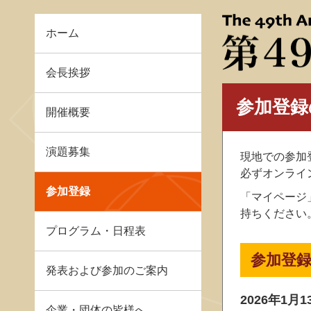
ホーム
会長挨拶
参加登録
開催概要
演題募集
現地での参加
必ずオンライ
参加登録
「マイページ
持ちください
プログラム・日程表
参加登
発表および参加のご案内
2026年1月
企業・団体の皆様へ