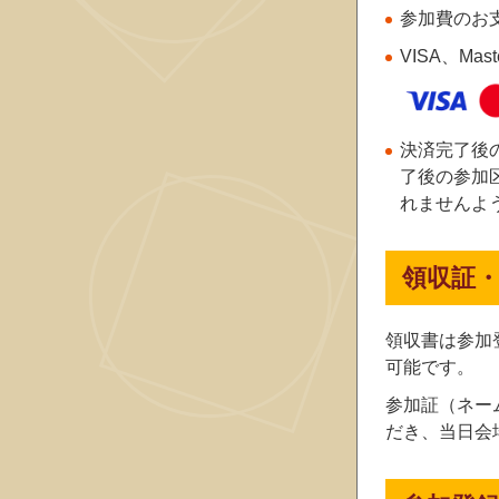
参加費のお
VISA、Ma
決済完了後
了後の参加
れませんよ
領収証
領収書は参加
可能です。
参加証（ネー
だき、当日会