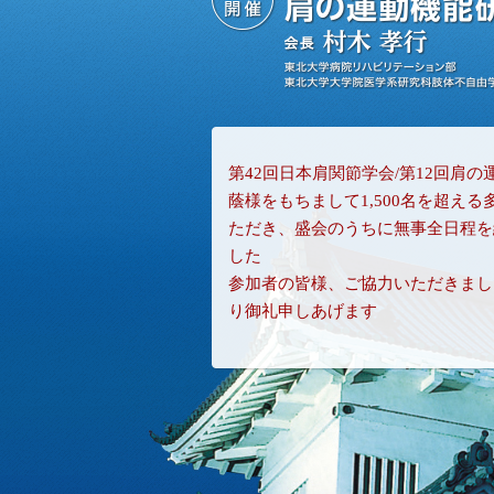
第42回日本肩関節学会/第12回肩
蔭様をもちまして1,500名を超え
ただき、盛会のうちに無事全日程を
した
参加者の皆様、ご協力いただきまし
り御礼申しあげます