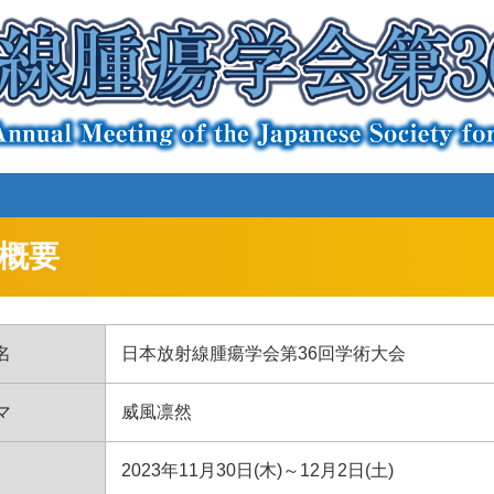
概要
名
日本放射線腫瘍学会第36回学術大会
マ
威風凛然
2023年11月30日(木)～12月2日(土)