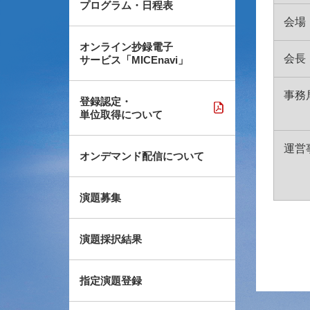
プログラム・日程表
会場
オンライン抄録電子
会長
サービス「MICEnavi」
事務
登録認定・
単位取得について
運営
オンデマンド配信について
演題募集
演題採択結果
指定演題登録