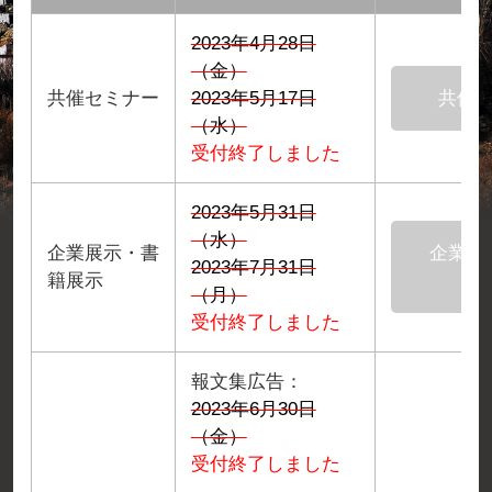
2023年4月28日
（金）
共催セミナー
2023年5月17日
共催
（水）
受付終了しました
2023年5月31日
（水）
企業展示・書
企業展
2023年7月31日
籍展示
（月）
受付終了しました
報文集広告：
2023年6月30日
（金）
受付終了しました