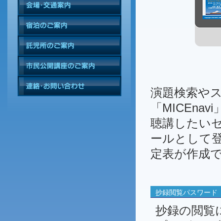
演題検索や
「MICEna
聴講したい
ールとして
定表が作成
抄録閲覧パスワード
抄録の閲覧