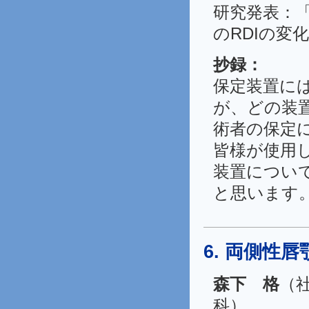
研究発表：
のRDIの変化
抄録：
保定装置に
が、どの装
術者の保定
皆様が使用
装置につい
と思います
6. 両側性
森下 格
（
科）