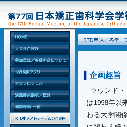
RTD申込／各テー
企画趣旨
ラウンド・
は1998年
わる大学関
に関わる様