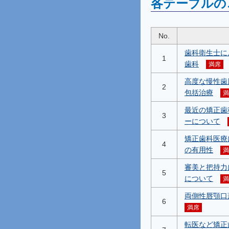
各テーブルの
No.
歯科衛生士に
1
歯科
満席
高度な慢性歯
2
包括治療
満
最近の矯正歯
3
ーについて
矯正歯科医療
4
の有用性
満
審美と把持力
5
について
満
両側性唇顎口
6
満席
転医など矯正