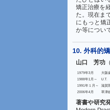
矯正治療を経
た。現在まで
にもっと矯
か等につい
10. 外科
山口 芳功
1979年3月
大阪
1988年1月～
U.T.
1991年１月～
滋賀
2006年4月
草津
著書や研究
Modern Pract