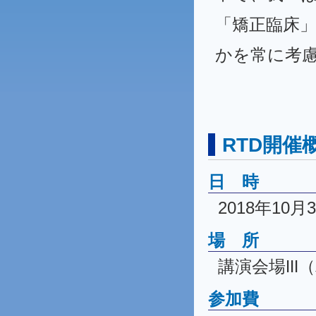
「矯正臨床
かを常に考
RTD開催
日 時
2018年10
場 所
講演会場Ⅲ（
参加費