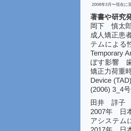
2008年3月〜現在に
著書や研究
岡下 慎太
成人矯正患者の
テムによる性
Temporar
ぼす影響 歯科医学
矯正力荷重時に
Device 
(2006) 3_4号
田井 詳子
2007年 
アシステム
2017年 