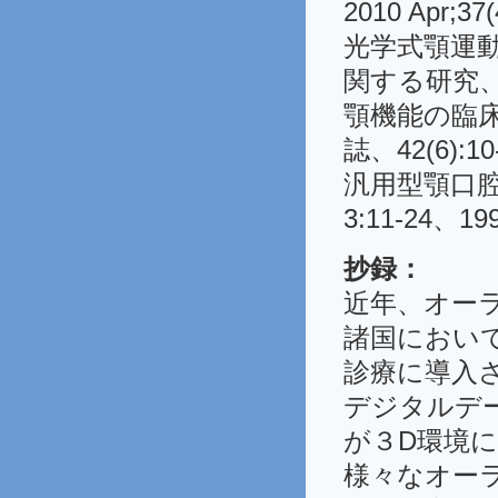
2010 Apr;37(
光学式顎運動
関する研究、顎機
顎機能の臨
誌、42(6):10
汎用型顎口
3:11-24、19
抄録：
近年、オー
諸国におい
診療に導入
デジタルデ
が３D環境
様々なオー