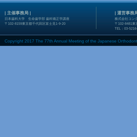
| 主催事務局 |
| 運営事務局
日本歯科大学 生命歯学部 歯科矯正学講座
株式会社コン
〒102-8159東京都千代田区富士見1-9-20
〒102-848
TEL：03-5216
Copyright 2017 The 77th Annual Meeting of the Japanese Orthodont