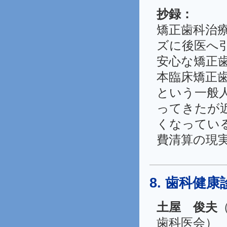
抄録：
矯正歯科治
ズに後医へ
安心な矯正
本臨床矯正
という一般
ってきたが
くなってい
費清算の現
8. 歯科健
土屋 俊夫
歯科医会）