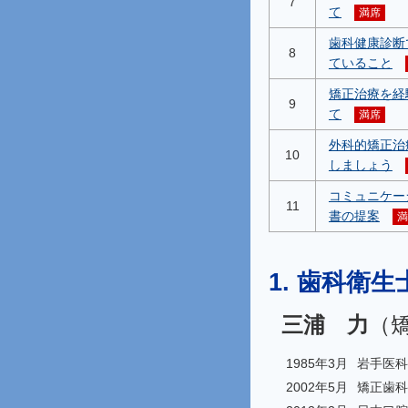
7
て
満席
歯科健康診断
8
ていること
矯正治療を経
9
て
満席
外科的矯正治
10
しましょう
コミュニケー
11
書の提案
満
1. 歯科衛
三浦 力
（
1985年3月
岩手医科
2002年5月
矯正歯科