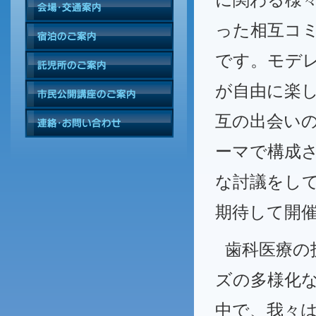
った相互コ
です。モデ
が自由に楽
互の出会い
ーマで構成
な討議をし
期待して開
歯科医療の
ズの多様化
中で、我々