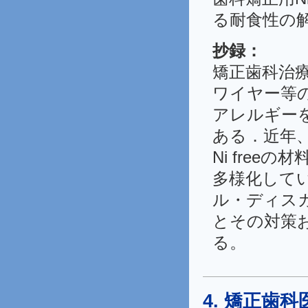
る耐食性の解
抄録：
矯正歯科治
ワイヤー等
アレルギー
ある．近年
Ni fre
多様化して
ル・ディス
とその対策
る。
4. 矯正歯