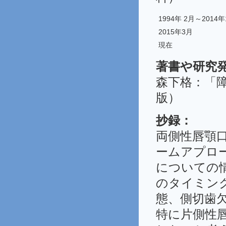
1994年 2月～2014年
2015年3月
現在
著書や研究
森下格：「障
版）
抄録：
両側性唇顎
ームアプロ
についての
のタイミン
態、側切歯
特に片側性