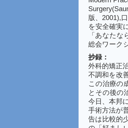
Surgery(
版、2001
を安全確実に
「あなたな
総会ワークシ
抄録：
外科的矯正
不調和を改
この治療の
とその後の
今日、本邦
手術方法が
告は比較的
の「好まし