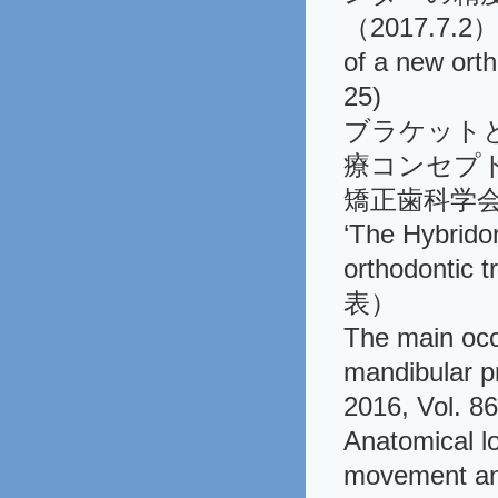
（2017.7.2）、
of a new ort
25)
ブラケット
療コンセプト
矯正歯科学
‘The Hybrid
orthodonti
表）
The main occ
mandibular p
2016, Vol. 86
Anatomical lo
movement ana