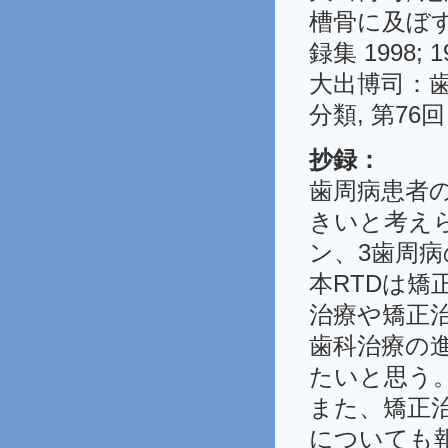
槽骨に及ぼす
録集 1998; 1
大出博司：
分類, 第76
抄録：
歯周病患者
きいと考え
ン、3歯周
本RTDは
治療や矯正
歯科治療の
たいと思う
また、矯正
についても