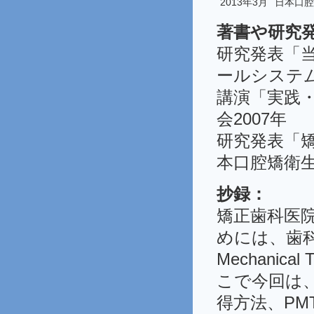
2013年3月
日本口腔
著書や研究
研究発表「
ールシステム
講演「実践
会2007年
研究発表「
本口腔矯衛生
抄録：
矯正歯科医
めには、歯科衛
Mechanica
こで今回は
得方法、P