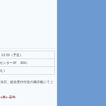
～ 13:20（予定）
ンター3F 304）
含む）
「当日」総合受付付近の掲示板にてご
日（木）正午