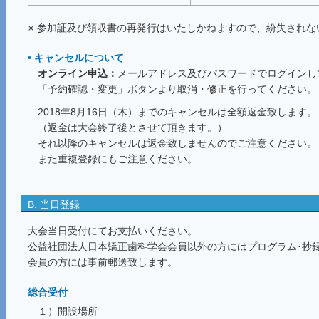
※ 参加証及び領収書の再発行はいたしかねますので、紛失されな
• キャンセルについて
オンライン申込：
メールアドレス及びパスワードでログインし
「予約確認・変更」ボタンより取消・修正を行ってください。
2018年8月16日（木）までのキャンセルは全額返金致します。
（返金は大会終了後とさせて頂きます。）
それ以降のキャンセルは返金致しませんのでご注意ください。
また重複登録にもご注意ください。
B. 当日登録
大会当日受付にてお支払いください。
公益社団法人日本矯正歯科学会会員
以外
の方にはプログラム･抄
会員の方には事前郵送致します。
総合受付
１）開設場所