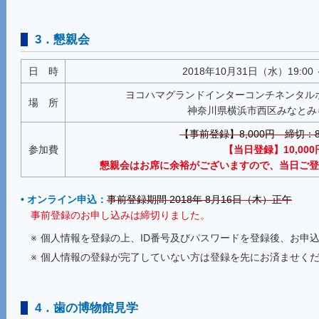
3．懇親会
日 時
2018年10月31日（水）19:0
ヨコハマグランドインターコンチネンタルホ
場 所
神奈川県横浜市西区みなとみらい
【事前登録】8,000円 締切：8
参加費
【当日登録】10,000
懇親会はお席に余裕がございますので、当日ご登
• オンライン申込：
事前登録期間 2018年 8月16日（木）正午
事前登録のお申し込みは締切りました。
※
個人情報を登録の上、ID番号及びパスワードを登録後、お申
※
個人情報の登録が完了していない方は登録を先にお済ませく
4．歯の博物館見学