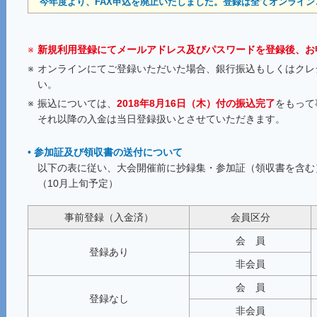
今年度より、FAX申込を廃止いたしました。登録は全てオンライ
※
新規利用登録にてメールアドレス及びパスワードを登録後、お
※
オンラインにてご登録いただいた場合、銀行振込もしくはクレ
い。
※
振込については、
2018年8月16日（木）付の振込完了
をもって
それ以降の入金は当日登録扱いとさせていただきます。
• 参加証及び領収書の送付について
以下の表に従い、大会開催前に抄録集・参加証（領収書を含む
（10月上旬予定）
事前登録（入金済）
会員区分
会 員
登録あり
非会員
会 員
登録なし
非会員