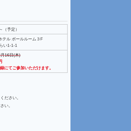
0 ～（予定）
テル ボールルーム３F
1-1-1
月16日(木)
円
録にてご参加いただけます。
込ください。
ださい。