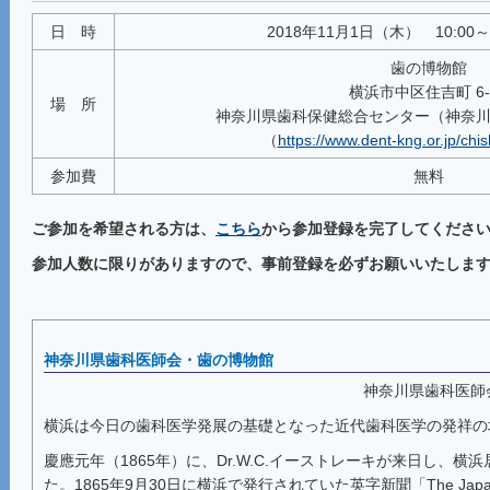
日 時
2018年11月1日（木） 10:00～
歯の博物館
横浜市中区住吉町 6-
場 所
神奈川県歯科保健総合センター（神奈川
（
https://www.dent-kng.or.jp/chi
参加費
無料
ご参加を希望される方は、
こちら
から参加登録を完了してくださ
参加人数に限りがありますので、事前登録を必ずお願いいたしま
神奈川県歯科医師会・歯の博物館
神奈川県歯科医師
横浜は今日の歯科医学発展の基礎となった近代歯科医学の発祥の
慶應元年（1865年）に、Dr.W.C.イーストレーキが来日し、横
た。1865年9月30日に横浜で発行されていた英字新聞「The Japa