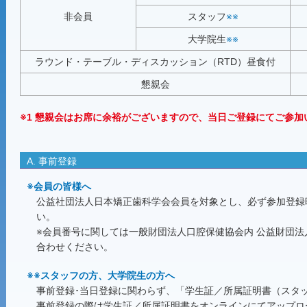
非会員
スタッフ
※※
大学院生
※※
ラウンド・テーブル・ディスカッション（RTD）昼食付
懇親会
※1 懇親会はお席に余裕がございますので、当日ご登録にてご参加
A. 事前登録
※会員の皆様へ
公益社団法人日本矯正歯科学会会員を対象とし、必ず参加登録
い。
※会員番号に関しては一般財団法人口腔保健協会内 公益財団
合わせください。
※※スタッフの方、大学院生の方へ
事前登録･当日登録に関わらず、「学生証／所属証明書（スタ
事前登録の際は学生証／所属証明書をオンラインにてアップロ