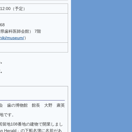
12:00（予定）
68
県歯科医師会館） 7階
shiki/museum/
）
い。
す。
会 歯の博物館 館長 大野 粛英
地です。
浜居留地108番地の建物で開業しまし
n Herald」の下船名簿に名前があ