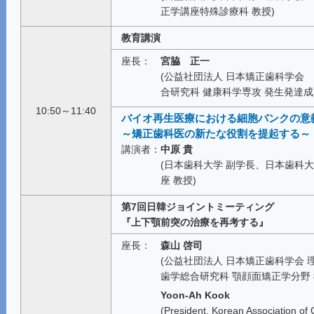
正学講座特殊診療科 教授)
教育講演
座長：
宮脇 正一
(公益社団法人 日本矯正歯科学会
合研究科 健康科学専攻 発生発達成
10:50～11:40
バイオ再生医療における細胞バンクの意
～矯正歯科医の新たな役割を提起する～
講演者：
中原 貴
(日本歯科大学 副学長、日本歯科
座 教授)
第7回日韓ジョイントミーティング
『上下顎前突の治療を再考する』
座長：
森山 啓司
(公益社団法人 日本矯正歯科学会
歯学総合研究科 顎顔面矯正学分野 
Yoon-Ah Kook
(President, Korean Association of 