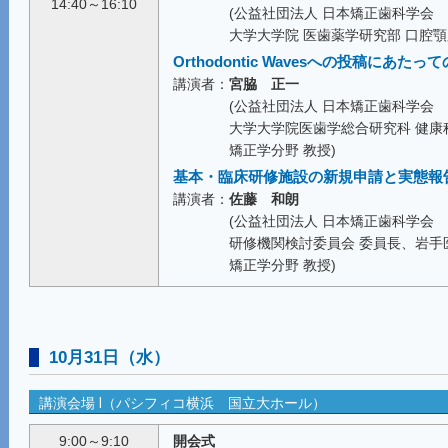
14:40～16:10
(公益社団法人 日本矯正歯科学会
大学大学院 医歯薬学研究部 口腔顎
Orthodontic Wavesへの投稿にあた
講演者：
宮脇 正一
(公益社団法人 日本矯正歯科学会
大学大学院医歯学総合研究科 健康
矯正学分野 教授)
基本・臨床研修施設の新規申請と実態報
講演者：
佐藤 和朗
(公益社団法人 日本矯正歯科学会
研修機関検討委員会 委員長、岩手
矯正学分野 教授)
10月31日（水）
講演会場 Ⅰ（パシフィコ横浜 国立大ホール）
9:00～9:10
開会式