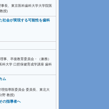
 理事長、東京医科歯科大学大学院医
教授)
た社会が実現する可能性を歯科
 理事、卒後教育委員会・（兼務）
医科大学 口腔保健育成学講座 歯科
カム
管理指導医委員会 委員長、東北大
野 教授)
その指導者へ