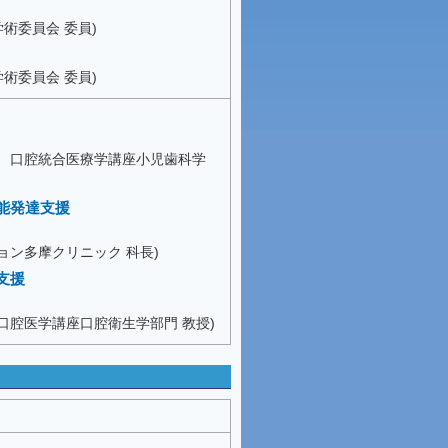
術委員会 委員)
術委員会 委員)
科 口腔統合医療学講座小児歯科学
能発達支援
ョン多摩クリニック 科長)
支援
口腔医学講座口腔衛生学部門 教授)