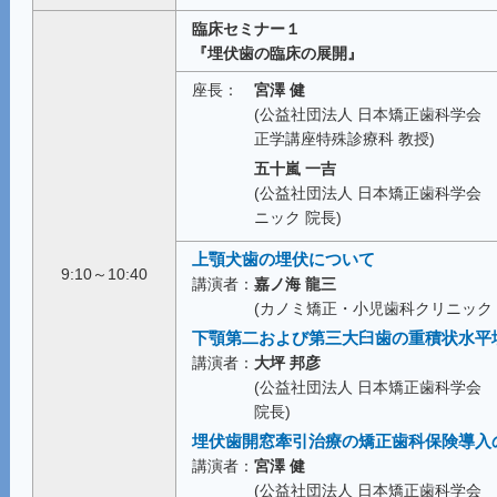
臨床セミナー１
『埋伏歯の臨床の展開』
座長：
宮澤 健
(公益社団法人 日本矯正歯科学会
正学講座特殊診療科 教授)
五十嵐 一吉
(公益社団法人 日本矯正歯科学会
ニック 院長)
上顎犬歯の埋伏について
9:10～10:40
講演者：
嘉ノ海 龍三
(カノミ矯正・小児歯科クリニック 
下顎第二および第三大臼歯の重積状水平
講演者：
大坪 邦彦
(公益社団法人 日本矯正歯科学会
院長)
埋伏歯開窓牽引治療の矯正歯科保険導入
講演者：
宮澤 健
(公益社団法人 日本矯正歯科学会