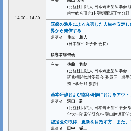
座長：
森山 啓司
(公益社団法人 日本矯正歯科学会
歯学総合研究科 顎顔面矯正学分野 
14:00～14:30
医療の進歩による充実した人生や安定し
界から発信する
講演者：
住友 雅人
(日本歯科医学会 会長)
指導者講習会
座長：
佐藤 和朗
(公益社団法人 日本矯正歯科学会
研修機関検討委員会 委員長、岩手
矯正学分野 教授)
基本研修および臨床研修におけるアウト
講演者：
溝口 到
(公益社団法人 日本矯正歯科学会 
学大学院歯学研究科 顎口腔矯正学分
認定医の取得、更新を目指す方、また、
講演者：
田中 栄二