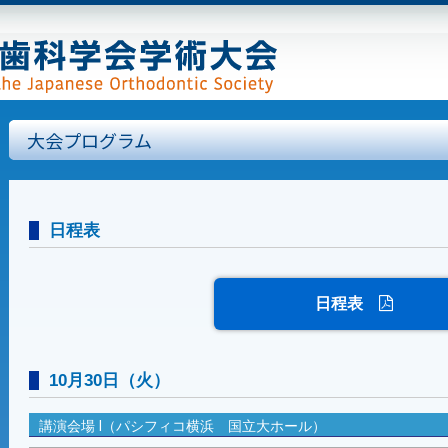
大会プログラム
日程表
日程表
10月30日（火）
講演会場 Ⅰ（パシフィコ横浜 国立大ホール）