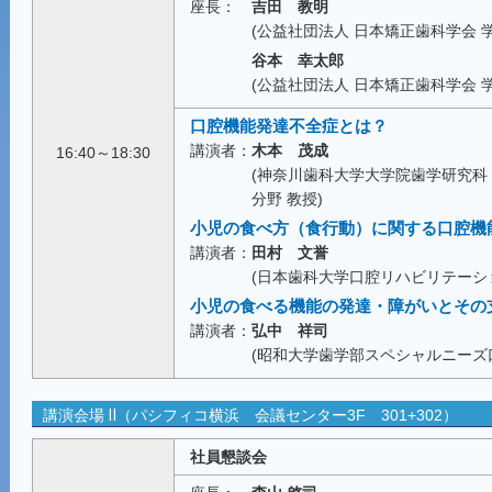
座長：
吉田 教明
(公益社団法人 日本矯正歯科学会 学
谷本 幸太郎
(公益社団法人 日本矯正歯科学会 学
口腔機能発達不全症とは？
講演者：
木本 茂成
16:40～18:30
(神奈川歯科大学大学院歯学研究
分野 教授)
小児の食べ方（食行動）に関する口腔機
講演者：
田村 文誉
(日本歯科大学口腔リハビリテーシ
小児の食べる機能の発達・障がいとその
講演者：
弘中 祥司
(昭和大学歯学部スペシャルニーズ
講演会場 Ⅱ（パシフィコ横浜 会議センター3F 301+302）
社員懇談会