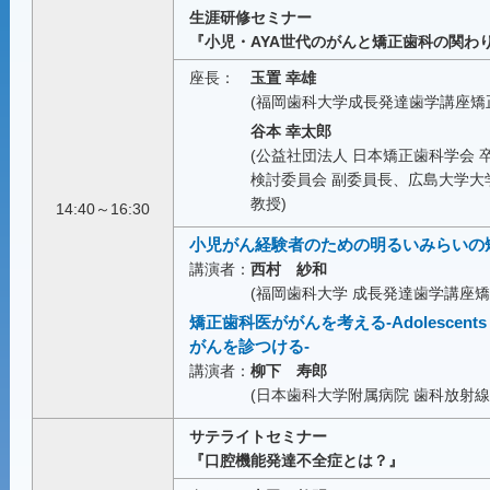
生涯研修セミナー
『小児・AYA世代のがんと矯正歯科の関わ
座長：
玉置 幸雄
(福岡歯科大学成長発達歯学講座矯
谷本 幸太郎
(公益社団法人 日本矯正歯科学会
検討委員会 副委員長、広島大学大
教授)
14:40～16:30
小児がん経験者のための明るいみらいの
講演者：
西村 紗和
(福岡歯科大学 成長発達歯学講座矯
矯正歯科医ががんを考える‐Adolescents and
がんを診つける‐
講演者：
柳下 寿郎
(日本歯科大学附属病院 歯科放射線
サテライトセミナー
『口腔機能発達不全症とは？』