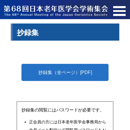
抄録集
抄録集（全ページ）[PDF]
抄録集の閲覧にはパスワードが必要です。
正会員の方には日本老年医学会事務局から