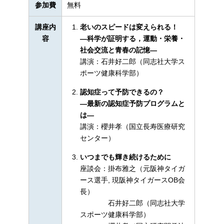
参加費
無料
講座内
老いのスピードは変えられる！
容
―科学が証明する，運動・栄養・
社会交流と青春の記憶―
講演：石井好二郎（同志社大学ス
ポーツ健康科学部）
認知症って予防できるの？
―最新の認知症予防プログラムと
は―
講演：櫻井孝（国立長寿医療研究
センター）
いつまでも輝き続けるために
座談会：掛布雅之（元阪神タイガ
ース選手, 現阪神タイガースOB会
長）
石井好二郎（同志社大学
スポーツ健康科学部）