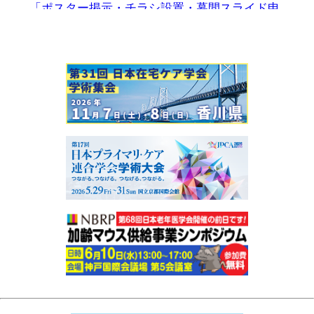
「ポスター掲示・チラシ設置・幕間スライド申
込み」
を開始しました。
認知症診療の実践セミナーの事前登録
を開始し
ました。
2026-05-26
単位のご案内
を掲載しました。
2026-05-13
日程表
にオンデマンド配信（予定）の対象を追
記しました。
オンデマンド配信期間は会期後、6/25（木）正
午～8/31（月）正午の予定です。
2026-05-07
抄録集の閲覧ページ
を掲載しました（※閲覧に
はパスワードが必要です）。
抄録集の事前販売も開始しました。
2026-04-28
プログラム
、
座長・演者へのご案内
、
参加者へ