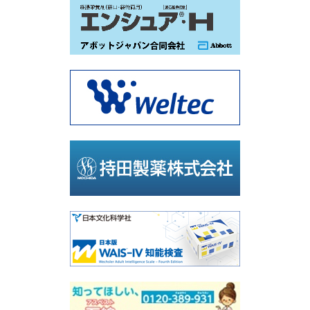
のご案内
を掲載しました。
2026-04-24
「
市民公開講座
」「
漢方ワークショップ
」「
J-
MINT体験会
」
申込を開始しました。
2026-04-21
近日中に「漢方ワークショップ」「J-MINT体験
会」の事前申込サイト
がオープンします。
オープンまで今しばらくお待ちください。
2026-04-21
高齢者医療研修会
を掲載しました。
2026-04-09
参加登録
を開始しました。
2026-04-07
日程表
を掲載しました。
一般演題一覧
を掲載しました。
2026-01-19