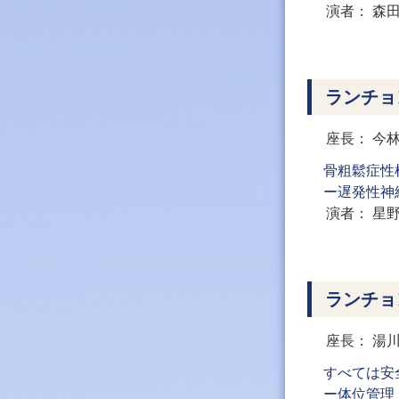
演者
森
ランチョ
座長
今
骨粗鬆症性
ー遅発性神
演者
星
ランチョ
座長
湯
すべては安全・確
ー体位管理