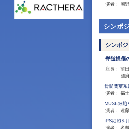
演者
岡
シンポ
シンポジ
脊髄損傷
座長
前
國
骨髄間葉系
演者
福
MUSE細
演者
遠
iPS細胞
演者
名