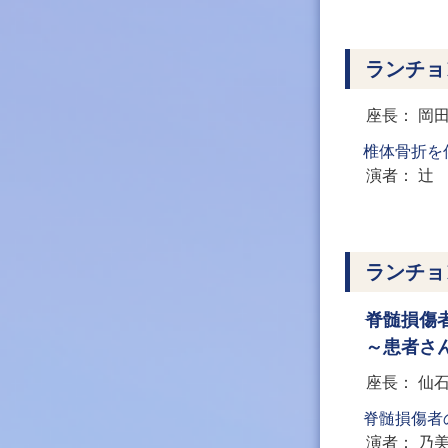
ランチョ
座長
岡
椎体骨折を
演者
辻
ランチョ
脊髄損傷
～患者さ
座長
仙
脊髄損傷者
演者
乃