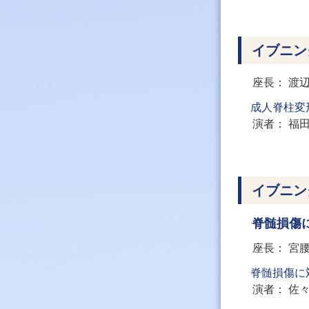
イブニン
座長
渡
成人脊柱変
演者
福
イブニン
脊髄損傷
座長
宮
脊髄損傷に
演者
佐