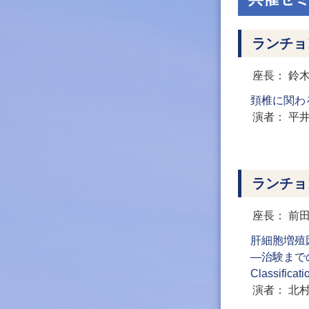
ランチョ
座長
鈴
頚椎に関わ
演者
平
ランチョ
座長
前
肝細胞増殖
―治験までの道の
Classificat
演者
北