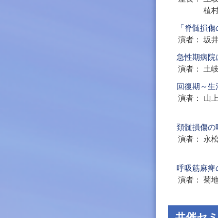
植
「脊髄損傷
演者
坂
急性期病院
演者
土
回復期～生
演者
山
頚髄損傷の
演者
永
呼吸筋麻痺
演者
菊
共催セ