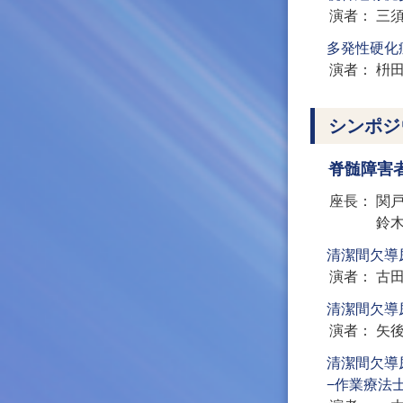
演者
三
多発性硬化
演者
枡
シンポジ
脊髄障害
座長
関
鈴
清潔間欠導
演者
古
清潔間欠導
演者
矢
清潔間欠導
−作業療法