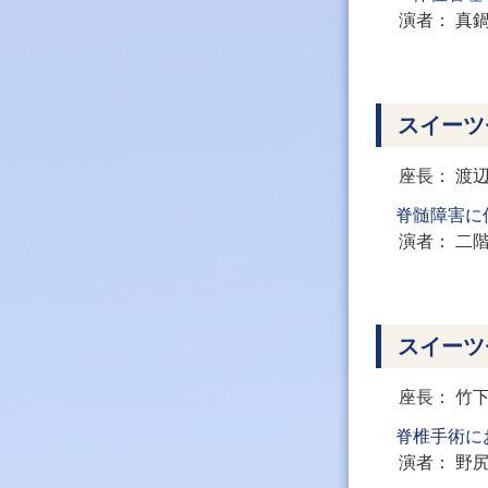
演者
真
スイーツ
座長
渡
脊髄障害に
演者
二
スイーツ
座長
竹
脊椎手術に
演者
野