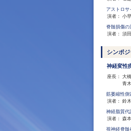
アストロサ
演者
小
脊髄損傷の
演者
須
シンポジ
神経変性
座長
大
青
筋萎縮性側
演者
鈴
神経脂質代
演者
森
視神経脊髄