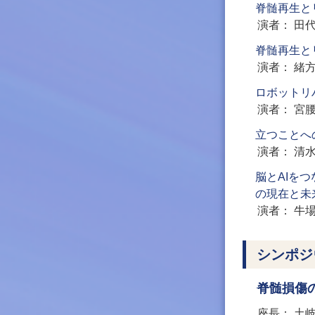
脊髄再生と
演者
田
脊髄再生と
演者
緒
ロボットリ
演者
宮
立つことへ
演者
清
脳とAIを
の現在と未
演者
牛
シンポジ
脊髄損傷
座長
土