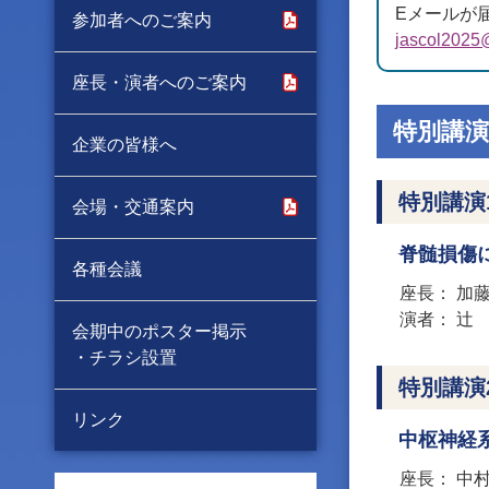
Eメールが
参加者へのご案内
jascol2025
座長・演者へのご案内
特別講演
企業の皆様へ
特別講演
会場・交通案内
脊髄損傷
各種会議
座長
加
演者
辻
会期中のポスター掲示
・チラシ設置
特別講演
リンク
中枢神経
座長
中