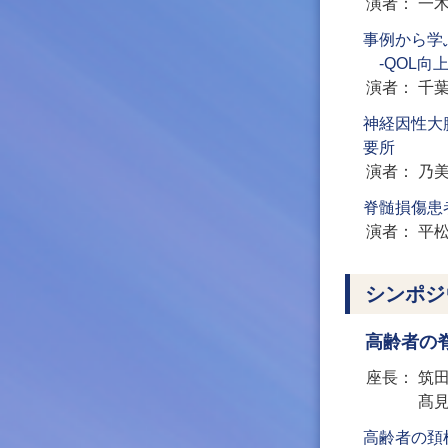
演者
一
事例から学
-QOL向
演者
千
神経因性大
要所
演者
乃
脊髄損傷患
演者
平
シンポジ
高齢者の
座長
筑
髙
高齢者の頚