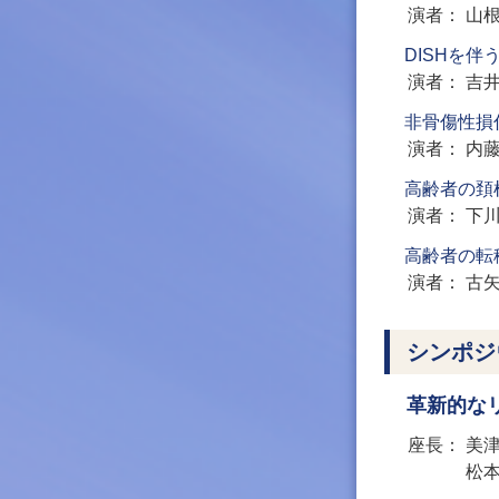
演者
山
DISHを
演者
吉
非骨傷性損
演者
内
高齢者の頚
演者
下
高齢者の転
演者
古
シンポジ
革新的な
座長
美
松