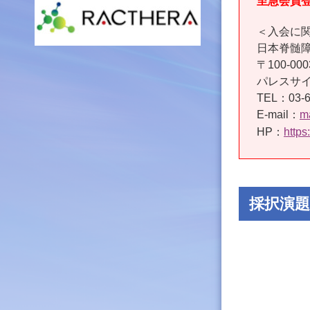
至急会員
＜入会に
日本脊髄
〒100-0
パレスサ
TEL：03-6
E-mail：
m
HP：
https
採択演題