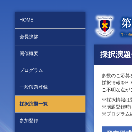
HOME
会長挨拶
採択演題
開催概要
プログラム
多数のご応募
採択情報をP
一般演題登録
ご不明な点が
※採択情報は
採択演題一覧
※演題登録時
※プログラム
参加登録