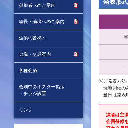
発表形式
参加者へのご案内
座長・演者へのご案内
企業の皆様へ
会場・交通案内
各種会議
※ご発表方法
会期中のポスター掲示
現地開催の
・チラシ設置
当日は発表
リンク
演者は主
会員登録