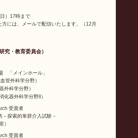
（日）17時まで
れた方には、メールで配信いたします。（12月
rd」（研究・教育委員会）
場 「メインホール」
臓血管外科学分野）
器外科学分野）
化器外科学分野II）
search 受賞者
防－探索的単群介入試験－
室）
search 受賞者