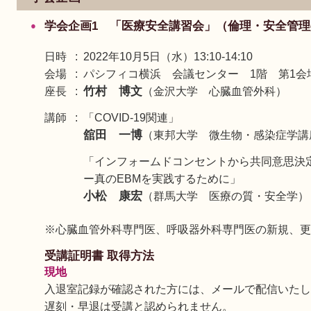
学会企画1 「医療安全講習会」（倫理・安全管理
日時
2022年10月5日（水）13:10-14:10
会場
パシフィコ横浜 会議センター 1階 第1会
竹村 博文
座長
（金沢大学 心臓血管外科）
講師
「COVID-19関連」
舘田 一博
（東邦大学 微生物・感染症学講
「インフォームドコンセントから共同意思決定（SDM,S
ー真のEBMを実践するために」
小松 康宏
（群馬大学 医療の質・安全学）
※心臓血管外科専門医、呼吸器外科専門医の新規、更
受講証明書 取得方法
現地
入退室記録が確認された方には、メールで配信いたし
遅刻・早退は受講と認められません。