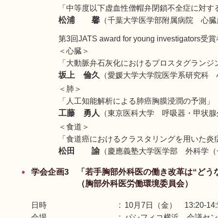
「中等度以下虚血性僧帽弁閉鎖不全症に対す
松浦 馨
（千葉大学医学部附属病院 心臓
第3回JATS award for young investigators受
＜心臓＞
「大動脈弁石灰化におけるプロスタグランジ
坂上 倫久
（愛媛大学大学院医学系研究科 
＜肺＞
「人工知能解析による肺癌胸膜浸潤の予測」
工藤 勇人
（東京医科大学 呼吸器・甲状腺
＜食道＞
「食道癌におけるクラスタリングを用いた炎症凝固サブ
松田 諭
（慶應義塾大学医学部 外科学（
学会企画3 「若手胸部外科医の働き改革は“どう
（胸部外科医労働環境委員会）
日時
10月7日（金） 13:20-14:
会場
パシフィコ横浜 会議センタ