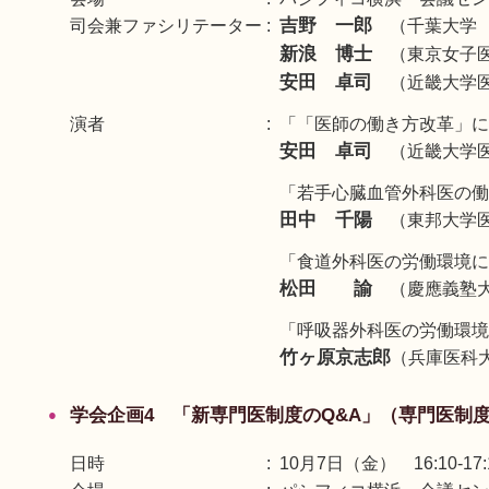
吉野 一郎
司会兼ファシリテーター
（千葉大学
新浪 博士
（東京女子
安田 卓司
（近畿大学
演者
「「医師の働き方改革」に
安田 卓司
（近畿大学
「若手心臓血管外科医の働
田中 千陽
（東邦大学
「食道外科医の労働環境に
松田 諭
（慶應義塾
「呼吸器外科医の労働環境
竹ヶ原京志郎
（兵庫医科
学会企画4 「新専門医制度のQ&A」（専門医制
日時
10月7日（金） 16:10-17: