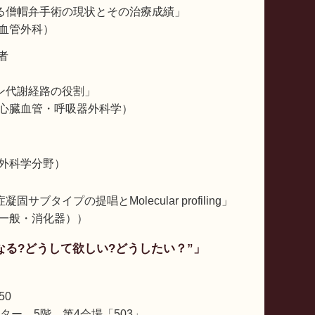
る僧帽弁手術の現状とその治療成績」
血管外科）
賞者
ン代謝経路の役割」
心臓血管・呼吸器外科学）
外科学分野）
タイプの提唱とMolecular profiling」
一般・消化器））
なる?どうして欲しい?どうしたい？”」
50
ー 5階 第4会場「503」