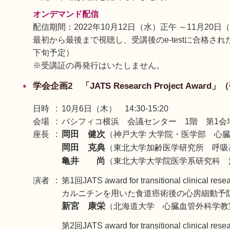
オンデマンド配信
配信期間：2022年10月12日（水）正午 ～11月20日
最初から最後まで視聴し、受講後のe-testに合格さ
下旬予定）
※受講証の再発行はいたしません。
学会企画2 「JATS Research Project Awa
日時
10月6日（木） 14:30-15:20
会場
パシフィコ横浜 会議センター 1階 第1会
岡田 健次
座長
（神戸大学 大学院・医学部 心
岡田 克典
（東北大学加齢医学研究所 呼吸
亀井 尚
（東北大学大学院医学系研究科 消
演者
第1回JATS award for transitional clinical re
カルニチンを用いた食道癌術後の心房細動予
新宮 康栄
（北海道大学 心臓血管外科学教
第2回JATS award for transitional clinical re