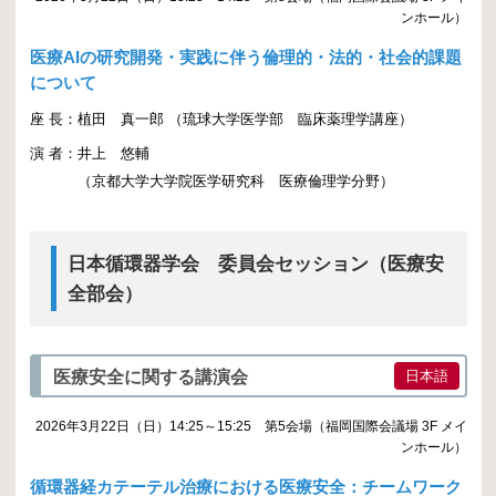
ンホール）
医療AIの研究開発・実践に伴う倫理的・法的・社会的課題
について
座 長：
植田 真一郎
（
琉球大学医学部 臨床薬理学講座）
演 者：
井上 悠輔
（
京都大学大学院医学研究科 医療倫理学分野）
日本循環器学会 委員会セッション（医療安
全部会）
医療安全に関する講演会
日本語
2026年3月22日（日）14:25～15:25 第5会場（福岡国際会議場 3F メイ
ンホール）
循環器経カテーテル治療における医療安全：チームワーク