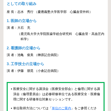
としての取り組み
座 長：
志水 秀行
（
慶應義塾大学医学部 心臓血管外科）
1.
医師の立場から
演 者：
大石 充
（
鹿児島大学大学院医歯学総合研究科 心臓血管・高血圧内
科学）
2.
看護師の立場から
演 者：
池亀 俊美
（
榊原記念病院）
3.
工学技士の立場から
演 者：
伊藤 朋晃
（
小倉記念病院）
•
医療安全に関する講演会（医療安全部会）と倫理に関する講
演会（倫理委員会）は必修研修単位である医療安全・医療倫
理に関する研修単位対象セッションです。
•
単位取得方法については「
単位のご案内
」をご参照くださ