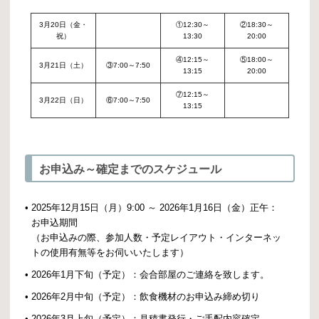
3月20日（金・
①12:30～
②18:30～
祝）
13:30
20:00
④12:15～
⑤18:00～
3月21日（土）
③7:00～7:50
13:15
20:00
⑦12:15～
3月22日（日）
⑥7:00～7:50
13:15
お申込み～確定までのスケジュール
•
2025年12月15日（月）9:00 ～ 2026年1月16日（金）正午：
お申込期間
（お申込みの際、参加人数・予定レイアウト・インターネッ
トの使用有無等をお伺いいたします）
•
2026年1月下旬（予定）
：会合部屋のご連絡を致します。
•
2026年2月中旬（予定）
：飲食機材のお申込み締め切り
•
2026年3月上旬（予定）
：見積書発行・ご手配内容確定