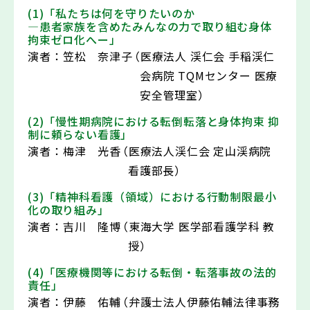
(1)「私たちは何を守りたいのか
―患者家族を含めたみんなの力で取り組む身体
拘束ゼロ化へー」
演者：
笠松 奈津子
（医療法人 渓仁会 手稲渓仁
会病院 TQMセンター 医療
安全管理室）
(2)「慢性期病院における転倒転落と身体拘束 抑
制に頼らない看護」
演者：
梅津 光香
（医療法人渓仁会 定山渓病院
看護部長）
(3)「精神科看護（領域）における行動制限最小
化の取り組み」
演者：
吉川 隆博
（東海大学 医学部看護学科 教
授）
(4)「医療機関等における転倒・転落事故の法的
責任」
演者：
伊藤 佑輔
（弁護士法人伊藤佑輔法律事務