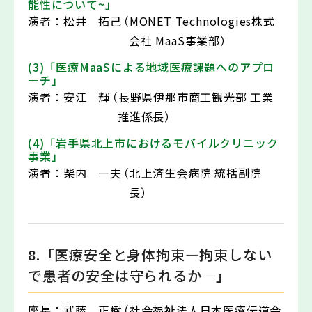
能性について~」
演者：
松井 拓己
（MONET Technologies株式
会社 MaaS事業部）
(3)「医療MaaSによる地域医療課題へのアプロ
ーチ」
演者：
安江 輝
（長野県伊那市商工観光部 工業
推進係長）
(4)「岩手県北上市におけるモバイルクリニック
事業」
演者：
柴内 一夫
（北上済生会病院 統括副院
長）
8.「医療安全と身体拘束―拘束しない
で患者の安全は守られるか―」
座長：
武藤 正樹
（社会福祉法人日本医療伝道会