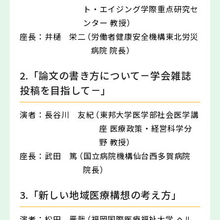
ト・エイジング学際重点研究セ
ンター 教授）
座長：
井樋 栄二
（労働者健康安全機構東北労災
病院 院長）
2.「論文の書き方について－学会雑誌
投稿を目指して－」
演者：
長谷川 友紀
（東邦大学医学部社会医学講
座 医療政策・経営科学分
野 教授）
座長：
武田 篤
（国立病院機構仙台西多賀病院
院長）
3.「新しい地域医療構想の考え方」
演者：
松田 晋哉
（福岡国際医療福祉大学 ヘル