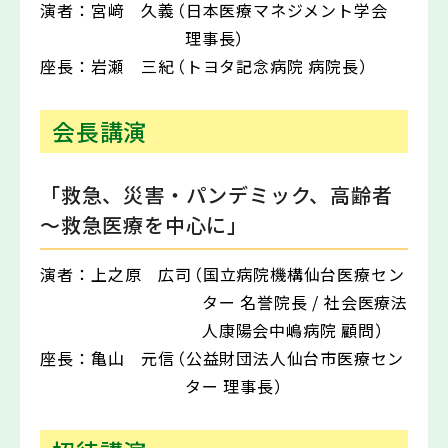
演者：
宮﨑 久義
（日本医療マネジメント学会
理事長）
座長：
岩瀬 三紀
（トヨタ記念病院 病院長）
会長講演
「救急、災害・パンデミック、高齢者
～救急医療を中心に」
演者：
上之原 広司
（国立病院機構仙台医療セン
ター 名誉院長 / 社会医療法
人康陽会中嶋病院 顧問）
座長：
亀山 元信
（公益財団法人仙台市医療セン
ター 理事長）