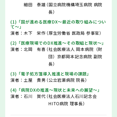
細田 泰雄
（国立病院機構埼玉病院 病院
長）
(1)「国が進める医療DX～最近の取り組みについ
て～」
演者：
木下 栄作
（厚生労働省 医政局 参事官）
(2)「医療現場でのDX推進～その取組と現状～」
演者：
北岡 有喜
（社会医療法人 岡本病院（財
団）京都岡本記念病院 副院
長）
(3)「電子処方箋導入推進と現場の課題」
演者：
土屋 貴男
（公立岩瀬病院 院長）
(4)「病院DXの推進～現状と未来への展望～」
演者：
石川 賀代
（社会医療法人石川記念会
HITO病院 理事長）