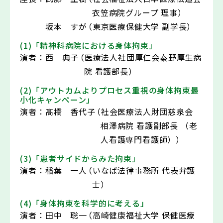
衣笠病院グループ 理事）
坂本 すが
（東京医療保健大学 副学長）
(1)「精神科病院における身体拘束」
演者：
西 典子
（医療法人社団厚仁会秦野厚生病
院 看護部長）
(2)「アウトカムよりプロセス重視の身体拘束最
小化キャンペーン」
演者：
髙橋 香代子
（社会医療法人財団慈泉会
相澤病院 看護副部長 （老
人看護専門看護師））
(3)「患者サイドからみた拘束」
演者：
稲葉 一人
（いなば法律事務所 代表弁護
士）
(4)「身体拘束を科学的に考える」
演者：
田中 聡一
（高崎健康福祉大学 保健医療