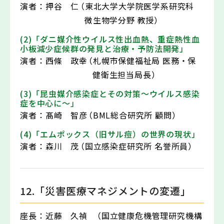
演者：
押谷 仁
（東北大学大学院医学系研究科
微生物学分野 教授）
(2)「ダニ媒介性ウイルス性出血熱、重症熱性血
小板減少症候群の発見と治療・予防法開発」
演者：
西條 政幸
（札幌市保健福祉局 医務・保
健衛生担当局長）
(3)「昆虫媒介感染症とその対策～ウイルス感染
症を中心に～」
演者：
髙崎 智彦
（BML総合研究所 顧問）
(4)「エムポックス（旧サル痘）の世界の現状」
演者：
森川 茂
（国立感染症研究所 名誉所員）
12.「災害医療マネジメントの変遷」
座長：
近藤 久禎
（国立健康危機管理研究機構