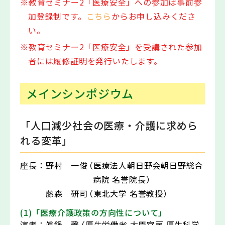
※教育セミナー2「医療安全」への参加は事前参
加登録制です。
こちら
からお申し込みくださ
い。
※教育セミナー2「医療安全」を受講された参加
者には履修証明を発行いたします。
メインシンポジウム
「人口減少社会の医療・介護に求めら
れる変革」
座長：
野村 一俊
（医療法人朝日野会朝日野総合
病院 名誉院長）
藤森 研司
（東北大学 名誉教授）
(1)「医療介護政策の方向性について」
演者：
眞鍋 馨
（厚生労働省 大臣官房 厚生科学