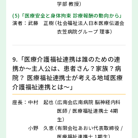
学部 教授）
(5)「医療安全と身体拘束 診療報酬の動向から」
演者：
武藤 正樹
（社会福祉法人日本医療伝道会
衣笠病院グループ 理事）
9.「医療介護福祉連携は誰のための連
携か～主人公は、患者さん？家族？病
院？ 医療福祉連携士が考える地域医療
介護福祉連携とは～」
座長：
中村 起也
（広南会広南病院 脳神経内科
医師 / 医療福祉連携士 4期
生）
小野 久恵
（有限会社あおい代表取締役 /
医療福祉連携士 1期生）