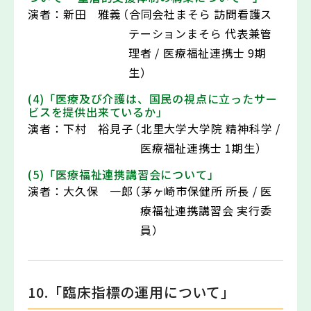
演者：
新田 雅義
（合同会社まそら 訪問看護ス
テーションまそら 代表兼管
理者 / 医療福祉連携士 9期
生）
(4)「医療及び介護は、国民の視点に立ったサー
ビスを提供出来ているか」
演者：
下村 裕見子
（北里大学大学院 精神科学 /
医療福祉連携士 1期生）
(5)「医療福祉連携講習会について」
演者：
大久保 一郎
（茅ヶ崎市保健所 所長 / 医
療福祉連携講習会 実行委
員）
10.「臨床指標の運用について」