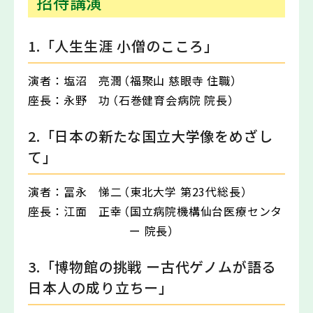
招待講演
1.「人生生涯 小僧のこころ」
演者：
塩沼 亮潤
（福聚山 慈眼寺 住職）
座長：
永野 功
（石巻健育会病院 院長）
2.「日本の新たな国立大学像をめざし
て」
演者：
冨永 悌二
（東北大学 第23代総長）
座長：
江面 正幸
（国立病院機構仙台医療センタ
ー 院長）
3.「博物館の挑戦 ー古代ゲノムが語る
日本人の成り立ちー」