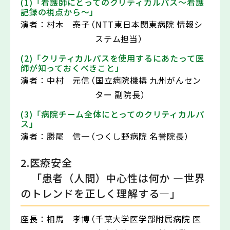
(1)「看護師にとってのクリティカルパス～看護
記録の視点から～」
演者：
村木 泰子
（NTT東日本関東病院 情報シ
ステム担当）
(2)「クリティカルパスを使用するにあたって医
師が知っておくべきこと」
演者：
中村 元信
（国立病院機構 九州がんセン
ター 副院長）
(3)「病院チーム全体にとってのクリティカルパ
ス」
演者：
勝尾 信一
（つくし野病院 名誉院長）
2.医療安全
「患者（人間）中心性は何か ―世界
のトレンドを正しく理解する―」
座長：
相馬 孝博
（千葉大学医学部附属病院 医