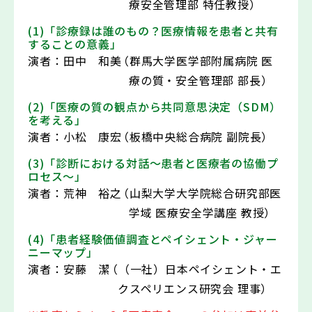
療安全管理部 特任教授）
(1)「診療録は誰のもの？医療情報を患者と共有
することの意義」
演者：
田中 和美
（群馬大学医学部附属病院 医
療の質・安全管理部 部長）
(2)「医療の質の観点から共同意思決定（SDM）
を考える」
演者：
小松 康宏
（板橋中央総合病院 副院長）
(3)「診断における対話〜患者と医療者の協働プ
ロセス〜」
演者：
荒神 裕之
（山梨大学大学院総合研究部医
学域 医療安全学講座 教授）
(4)「患者経験価値調査とペイシェント・ジャー
ニーマップ」
演者：
安藤 潔
（（一社）日本ペイシェント・エ
クスペリエンス研究会 理事）