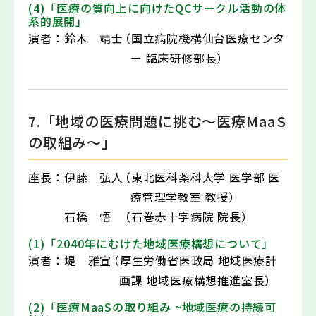
(4)「医療の質向上に向けたQCサークル活動の体
系的展開」
演者：
鈴木 靖士
（国立病院機構仙台医療センタ
ー 臨床研修部長）
7.「地域の医療問題に挑む～医療MaaS
の取組み～」
座長：
伊藤 弘人
（東北医科薬科大学 医学部 医
療管理学教室 教授）
石橋 悟
（石巻赤十字病院 院長）
(1)「2040年にむけた地域医療構想について」
演者：
堤 雅宣
（厚生労働省医政局 地域医療計
画課 地域医療構想推進室長）
(2)「医療MaaSの取り組み ~地域医療の持続可