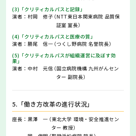
(3)「クリティカルパスと記録」
演者：
村岡 修子
（NTT東日本関東病院 品質保
証室 室長）
(4)「クリティカルパスと医療の質」
演者：
勝尾 信一
（つくし野病院 名誉院長）
(5)「クリティカルパスが組織運営に及ぼす効
果」
演者：
中村 元信
（国立病院機構 九州がんセン
ター 副院長）
5.「働き方改革の進行状況」
座長：
黒澤 一
（東北大学 環境・安全推進セン
ター 教授）
岡 俊明
（聖隷浜松病院 院長）