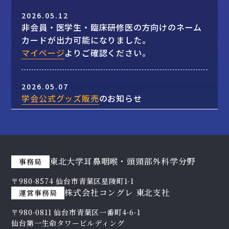
2026.05.12
非会員・医学生・臨床研修医の方向けのネーム
カードが出力可能になりました。
マイページ
よりご確認ください。
2026.05.07
学会公式グッズ販売
のお知らせ
2026.05.01
ネームカード
が出力可能になりました。会員の
方はマイページよりご確認ください。
東北大学耳鼻咽喉・頭頸部外科学分野
事務局
（非会員の方のネームカード出力は引き続き調
〒980-8574 仙台市青葉区星陵町1-1
整中となります）
株式会社コングレ 東北⽀社
運営事務局
〒980-0811 仙台市⻘葉区⼀番町4-6-1
2026.04.28
仙台第⼀生命タワービルディング
オンライン抄録
を公開しました。