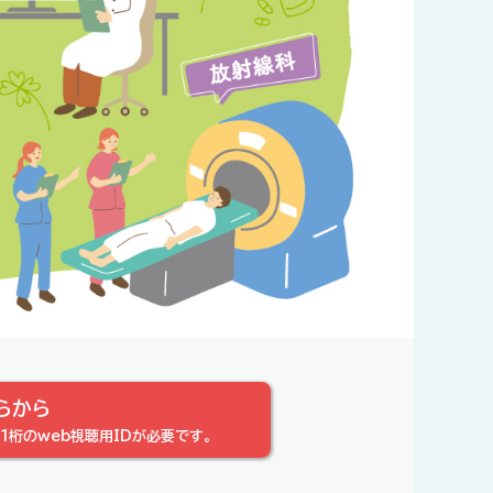
らから
1桁のweb視聴用IDが必要です。