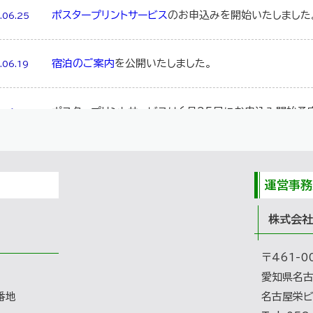
ポスタープリントサービス
のお申込みを開始いたしました
.06.25
宿泊のご案内
を公開いたしました。
.06.19
ポスタープリントサービスは6月25日にお申込み開始予
.06.17
託児室のご案内
を公開いたしました。
.06.15
運営事務
座長・発表者の皆様へ
/
参加者の皆様へ
を公開いたしま
.06.12
株式会社
日程表
を更新いたしました。
.06.11
〒461-0
愛知県名古
番地
名古屋栄ビ
日程表
を公開いたしました。
.06.8