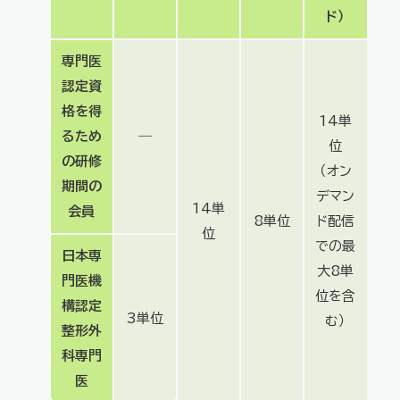
ド）
専門医
認定資
格を得
14単
るため
―
位
の研修
（オン
期間の
デマン
14単
会員
8単位
ド配信
位
での最
日本専
大8単
門医機
位を含
構認定
3単位
む）
整形外
科専門
医