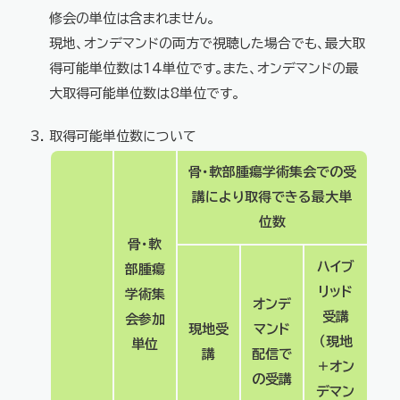
修会の単位は含まれません。
現地、オンデマンドの両方で視聴した場合でも、最大取
得可能単位数は14単位です。また、オンデマンドの最
大取得可能単位数は8単位です。
取得可能単位数について
骨・軟部腫瘍学術集会での受
講により取得できる最大単
位数
骨・軟
ハイブ
部腫瘍
リッド
学術集
オンデ
受講
会参加
現地受
マンド
（現地
単位
講
配信で
＋オン
の受講
デマン