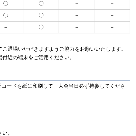
〇
〇
－
－
〇
〇
－
－
－
〇
－
－
てご退場いただきますようご協力をお願いいたします。
場付近の端末をご活用ください。
元コードを紙に印刷して、大会当日必ず持参してくださ
さい。