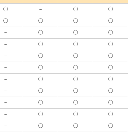
〇
－
〇
〇
〇
〇
〇
〇
－
〇
〇
〇
－
〇
〇
〇
－
〇
〇
〇
－
〇
〇
〇
－
〇
〇
〇
－
〇
〇
〇
－
〇
〇
〇
－
〇
〇
〇
－
〇
〇
〇