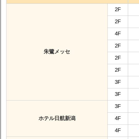
2F
2F
4F
2F
朱鷺メッセ
2F
2F
3F
3F
3F
ホテル日航新潟
4F
4F