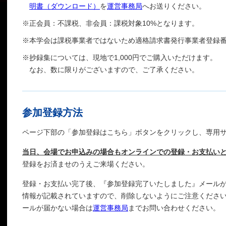
明書（ダウンロード）
を
運営事務局
へお送りください。
※
正会員：不課税、非会員：課税対象10%となります。
※
本学会は課税事業者ではないため適格請求書発行事業者登録
※
抄録集については、現地で1,000円でご購入いただけます。
なお、数に限りがございますので、ご了承ください。
参加登録方法
ページ下部の「参加登録はこちら」ボタンをクリックし、専用
当日、会場でお申込みの場合もオンラインでの登録・お支払い
登録をお済ませのうえご来場ください。
登録・お支払い完了後、『参加登録完了いたしました』メール
情報が記載されていますので、削除しないようにご注意ください
ールが届かない場合は
運営事務局
までお問い合わせください。