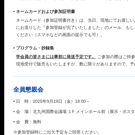
•
ネームカードおよび参加証明書
ネームカード（参加証明書付き）は、当日、現地にてお渡しい
にお送りした『参加登録が完了いたしました』のメール、もし
ください（スマホなどの画面の提示でも可）。
•
プログラム・抄録集
学会員の皆さまには事前に発送予定です。
ご参加の際はご持参
現地受付で販売もいたしますが、数に限りがありますので、予
全員懇親会
•
日 時：2025年9月19日（金）18:00～
•
会 場：北九州国際会議場 １F メインホール前（展示・ポス
•
会 費：無料
※
参加登録時にご出欠予定をご回答ください。