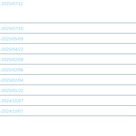
-2025/07/11
参加登録（事前）
を開始いたしました。
採択結果
を掲載いたしました。
日程表・プログラム
を更新いたしました。
-2025/07/10
ハンズオンセミナー
参加申込を開始いたしました。
-2025/05/09
COI（利益相反について）
を掲載いたしました。
-2025/04/22
演題募集期間
を延長いたしました。※延長後締切：5月
-2025/02/08
演題募集期間
を延長いたしました。※延長後締切：4月
-2025/02/06
日程表・プログラム
を掲載いたしました。
-2025/02/04
演題募集
を開始いたしました。※締切：4月8日（火）
-2025/01/22
演題募集
を掲載いたしました。※登録開始：2月4日（
-2024/10/07
会長挨拶
、
開催概要
、
企業の皆様へ
、
会場案内
を掲載
-2024/10/07
ホームページを開設いたしました。