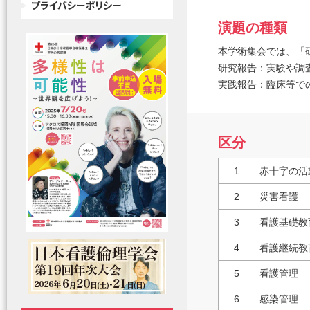
演題の種類
本学術集会では、「
研究報告：実験や調
実践報告：臨床等で
区分
1
赤十字の活
2
災害看護
3
看護基礎教
4
看護継続教
5
看護管理
6
感染管理