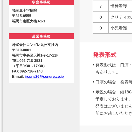
7
慢性看護
福岡赤十字病院
〒815-8555
8
クリティカ
福岡市南区大楠3-1-1
9
小児看護
株式会社コングレ九州支社内
〒810-0001
発表形式
福岡市中央区天神1-9-17-11F
TEL 092-718-3531
•
発表形式は、口演
（平日9:30～17:30）
FAX 092-716-7143
もあります。
E-mail:
jrcsns26@congre.co.jp
•
口演の場合、発表時
•
示説の場合、縦180
予定しております
発表はございませ
前にお越しいただ