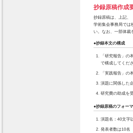
抄録原稿作成
抄録原稿は、上記、
学術集会事務局では
い。なお、一部体裁
●
抄録本文の構成
1.
「研究報告」の
で構成してくだ
2.
「実践報告」の
3.
演題に関係した
4.
研究費の助成を
●
抄録原稿のフォー
1.
演題名：40文字
2.
発表者数は10名