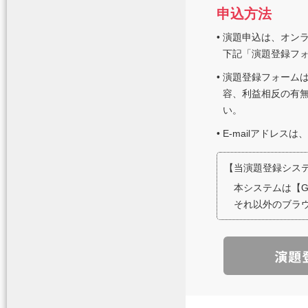
申込方法
•
演題申込は、オン
下記「演題登録フ
•
演題登録フォーム
容、利益相反の有無
い。
•
E-mailアドレ
【
当演題登録シス
本システムは【Goo
それ以外のブラ