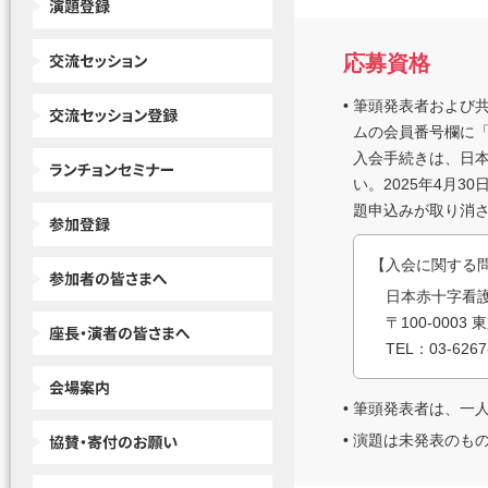
応募資格
•
筆頭発表者および
ムの会員番号欄に「
入会手続きは、日
い。2025年4月
題申込みが取り消
【
入会に関する
日本赤十字看
〒100-000
TEL：03-6267
•
筆頭発表者は、一
•
演題は未発表のも