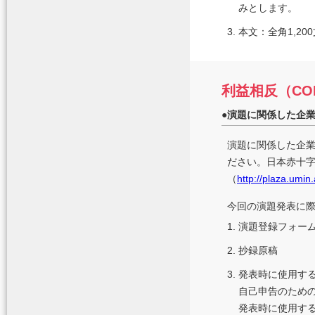
みとします。
3.
本文：全角1,20
利益相反（CO
●
演題に関係した企
演題に関係した企
ださい。日本赤十
（
http://plaza.umin.
今回の演題発表に際
1.
演題登録フォー
2.
抄録原稿
3.
発表時に使用す
自己申告のため
発表時に使用す