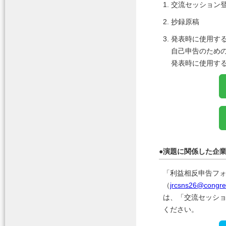
1.
交流セッション
2.
抄録原稿
3.
発表時に使用す
自己申告のため
発表時に使用す
●
演題に関係した企
「利益相反申告フ
（
jrcsns26@congre.
は、「交流セッシ
ください。