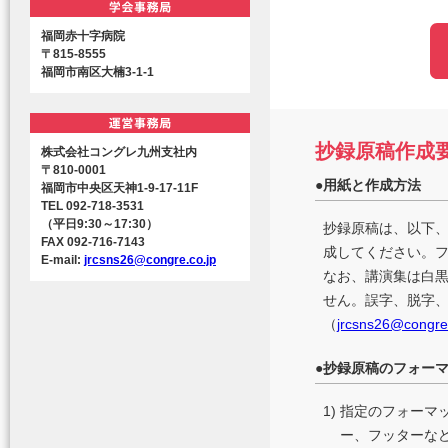
福岡赤十字病院
〒815-8555
福岡市南区大楠3-1-1
抄録原稿作成
株式会社コングレ九州支社内
〒810-0001
●
用紙と作成方法
福岡市中央区天神1-9-17-11F
TEL 092-718-3531
（平日9:30～17:30）
抄録原稿は、以下、
FAX 092-716-7143
成してください。フ
E-mail:
jrcsns26@congre.co.jp
なお、講演集は白
せん。誤字、脱字
（
jrcsns26@congre.
●
抄録原稿のフォー
1)
指定のフォーマ
ー、フッターな