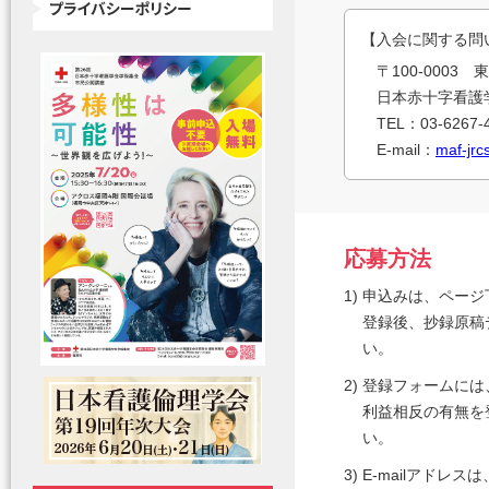
【
入会に関する問
〒100-000
日本赤十字看護
TEL：03-6267-
E-mail：
maf-jrc
応募方法
1)
申込みは、ページ
登録後、抄録原稿
い。
2)
登録フォームには
利益相反の有無を
い。
3)
E-mailアドレ