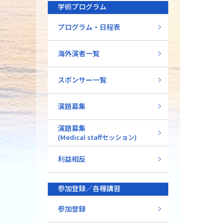
学術プログラム
プログラム・日程表
海外演者一覧
スポンサー一覧
演題募集
演題募集
(Medical staffセッション)
利益相反
参加登録／各種講習
参加登録