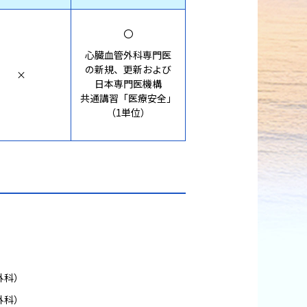
〇
心臓血管外科専門医
の新規、更新および
×
日本専門医機構
共通講習「医療安全」
（1単位）
外科）
外科）