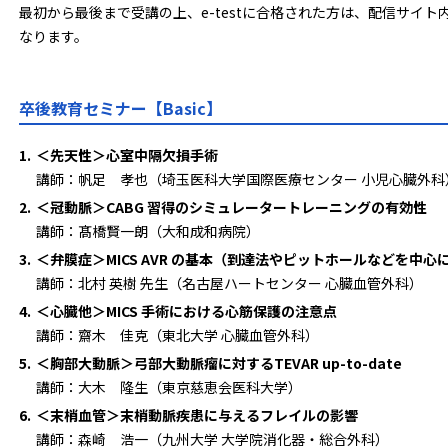
最初から最後まで受講の上、e-testに合格された方は、配信サイ
なります。
卒後教育セミナー【Basic】
1.
＜先天性＞
心室中隔欠損手術
講師：帆足 孝也（埼玉医科大学国際医療センター 小児心臓外科
2.
＜冠動脈＞
CABG 習得のシミュレータートレーニングの有効性
講師：髙橋賢一朗（大和成和病院）
3.
＜弁膜症＞
MICS AVR の基本（到達法やピットホールなどを中心
講師：北村 英樹 先生（名古屋ハートセンター 心臓血管外科）
4.
＜心臓他＞
MICS 手術における心筋保護の注意点
講師：齋木 佳克（東北大学 心臓血管外科）
5.
＜胸部大動脈＞
弓部大動脈瘤に対するTEVAR up-to-date
講師：大木 隆生（東京慈恵会医科大学）
6.
＜末梢血管＞
末梢動脈疾患に与えるフレイルの影響
講師：森崎 浩一（九州大学 大学院消化器・総合外科）