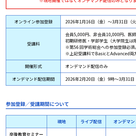
※現地開催ではなくオンデマンド配信のみとなり
オンライン
参加登録
2026年1月16日（金）～
3月31日（
会員5,000円、非会員10,000円、医師
初期研修医・学部学生（大学院生は
受講料
※第56 回学術総会への参加登録必須
※上記受講料でBasicとAdvance
開催形式
オンデマンド配信のみ
オンデマンド
配信期間
2026年2月20日（金）9時～
3月31日
参加登録／受講期間について
現地
ライブ配信
オンデマン
卒後教育セミナー