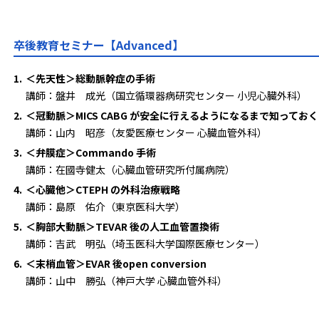
卒後教育セミナー【Advanced】
1.
＜先天性＞
総動脈幹症の手術
講師：盤井 成光（国立循環器病研究センター 小児心臓外科）
2.
＜冠動脈＞
MICS CABG が安全に行えるようになるまで知ってお
講師：山内 昭彦（友愛医療センター 心臓血管外科）
3.
＜弁膜症＞
Commando 手術
講師：在國寺健太（心臓血管研究所付属病院）
4.
＜心臓他＞
CTEPH の外科治療戦略
講師：島原 佑介（東京医科大学）
5.
＜胸部大動脈＞
TEVAR 後の人工血管置換術
講師：吉武 明弘（埼玉医科大学国際医療センター）
6.
＜末梢血管＞
EVAR 後open conversion
講師：山中 勝弘（神戸大学 心臓血管外科）