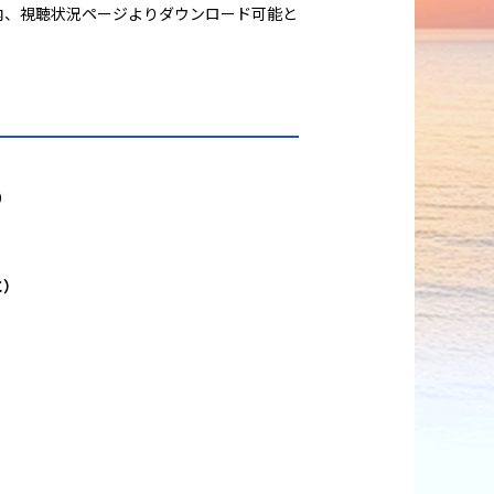
ト内、視聴状況ページよりダウンロード可能と
）
に）