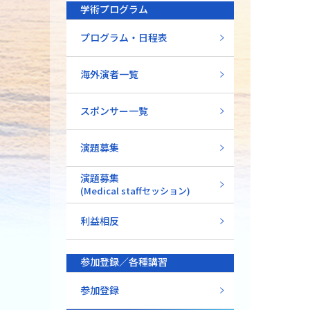
学術プログラム
プログラム・日程表
海外演者一覧
スポンサー一覧
演題募集
演題募集
(Medical staffセッション)
利益相反
参加登録／各種講習
参加登録