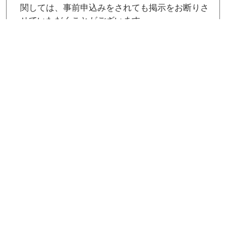
関しては、事前申込みをされても掲示をお断りさ
せていただくことがございます。
投影有無および投影時間は主催事務局一任となり
ます。
スライドデータは［パワーポイント形式（16：
9）］で作成してください。
動画・音声はご遠慮ください（静止画のみ（1枚
まで））。
ファイル名は「受付番号_学会・研究会・団体名
（正式名称）」とし、［申込フォーム］内のアッ
プロードボタンよりアップロードしてください。