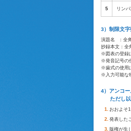
5
リンパ
3）制限文字
演題名 ：全角
抄録本文：全角
※図表の登録
※発音記号の
※歯式の使用
※入力可能な
4）アンコー
ただし以
おおよそ
発表した
版権が生