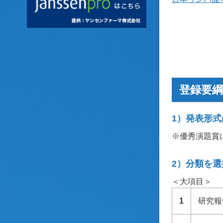
登録要綱
1）発表形
※優秀演題賞
2）分類を
＜大項目＞
1
研究報