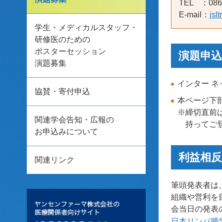
TEL ：086-
E-mail：
jsl
学生・メディカルスタッフ・
研修医のための
ポスターセッション
演題申込
演題募集
インター 
協賛・寄付申込
本ページ下
※締切直前
関連学会告知・広報の
持ってご
お申込みについて
利益相
関連リンク
筆頭発表者は
組織や営利を
会当日の発表
日本リンパ腫