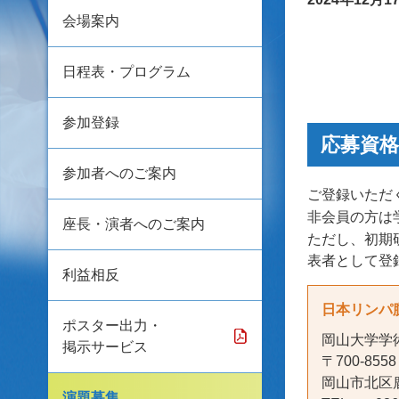
会場案内
日程表・プログラム
参加登録
応募資格
参加者へのご案内
ご登録いただ
非会員の方は
座長・演者へのご案内
ただし、初期
表者として登
利益相反
日本リンパ
ポスター出力・
岡山大学学
掲示サービス
〒700-8558
岡山市北区鹿
演題募集