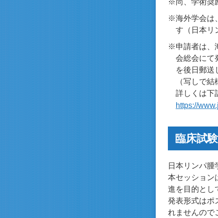
※尚、学術奨
※海外学会は
す（日本リ
※申請者は、
会総会にて
を後日郵送
（写しで結
詳しくは下
https://www.
臨床試
日本リンパ腫
本セッション
進を目的とし
発表形式はポ
れませんので