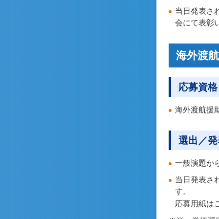
当日発表さ
会にて表彰
海外渡
応募資格
海外渡航援
選出／発
一般演題か
当日発表さ
す。
応募用紙は