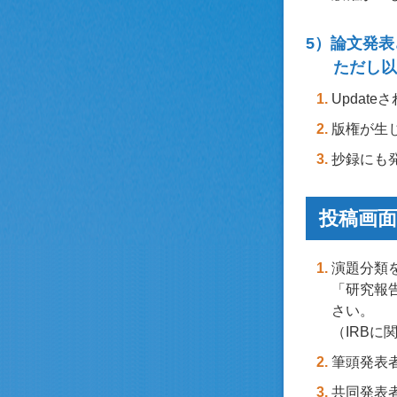
5）論文発
ただし以
Updat
版権が生
抄録にも
投稿画
演題分類
「研究報
さい。
（IRBに
筆頭発表
共同発表