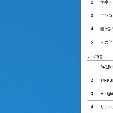
2
学生・
3
アンコ
4
臨床試
5
その他
＜小項目＞
1
B細胞
2
T/N
3
Hodg
4
リンパ