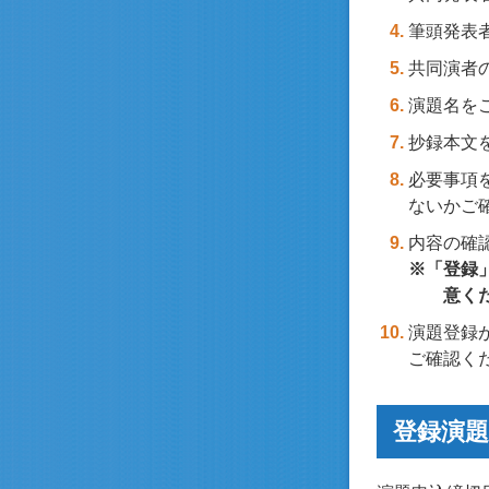
筆頭発表
共同演者
演題名をご
抄録本文を
必要事項
ないかご
内容の確
※「登録
意く
演題登録が
ご確認く
登録演