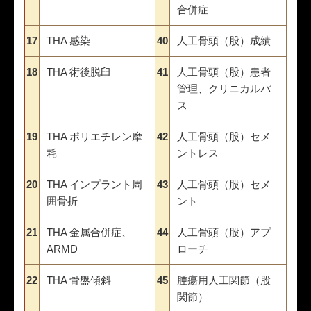
合併症
17
THA 感染
40
人工骨頭（股）成績
18
THA 術後脱臼
41
人工骨頭（股）患者
管理、クリニカルパ
ス
19
THA ポリエチレン摩
42
人工骨頭（股）セメ
耗
ントレス
20
THA インプラント周
43
人工骨頭（股）セメ
囲骨折
ント
21
THA 金属合併症、
44
人工骨頭（股）アプ
ARMD
ローチ
22
THA 骨盤傾斜
45
腫瘍用人工関節（股
関節）