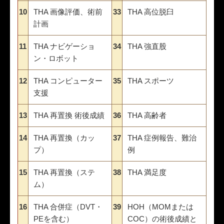
10
THA 画像評価、術前
33
THA 高位脱臼
計画
11
THA ナビゲーショ
34
THA 強直股
ン・ロボット
12
THA コンピューター
35
THA スポーツ
支援
13
THA 再置換 術後成績
36
THA 高齢者
14
THA 再置換（カッ
37
THA 症例報告、難治
プ）
例
15
THA 再置換（ステ
38
THA 満足度
ム）
16
THA 合併症（DVT・
39
HOH（MOMまたは
PEを含む）
COC）の術後成績と