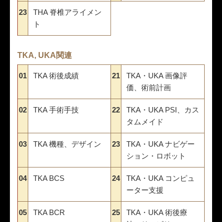
23
THA 脊椎アライメン
ト
TKA, UKA関連
01
TKA 術後成績
21
TKA・UKA 画像評
価、術前計画
02
TKA 手術手技
22
TKA・UKA PSI、カス
タムメイド
03
TKA 機種、デザイン
23
TKA・UKA ナビゲー
ション・ロボット
04
TKA BCS
24
TKA・UKA コンピュ
ーター支援
05
TKA BCR
25
TKA・UKA 術後療