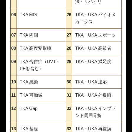
法・リハビリ
06
TKA MIS
26
TKA・UKA バイオメ
カニクス
07
TKA 両側
27
TKA・UKA スポーツ
08
TKA 高度変形膝
28
TKA・UKA 高齢者
09
TKA 合併症（DVT・
29
TKA・UKA 満足度
PEを含む）
10
TKA 感染
30
TKA・UKA 適応
11
TKA 可動域
31
TKA・UKA 外反膝
12
TKA Gap
32
TKA・UKA インプラ
ント周囲骨折
13
TKA 基礎
33
TKA・UKA 再置換