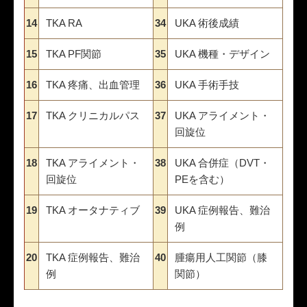
14
TKA RA
34
UKA 術後成績
15
TKA PF関節
35
UKA 機種・デザイン
16
TKA 疼痛、出血管理
36
UKA 手術手技
17
TKA クリニカルパス
37
UKA アライメント・
回旋位
18
TKA アライメント・
38
UKA 合併症（DVT・
回旋位
PEを含む）
19
TKA オータナティブ
39
UKA 症例報告、難治
例
20
TKA 症例報告、難治
40
腫瘍用人工関節（膝
例
関節）