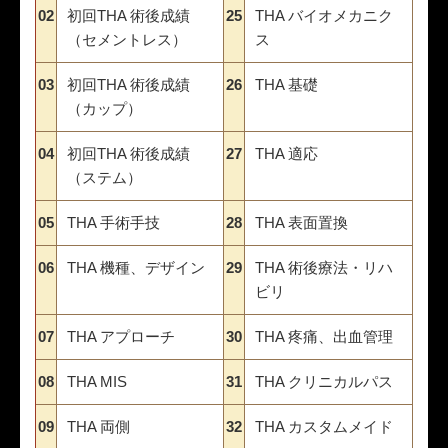
02
初回THA 術後成績
25
THA バイオメカニク
（セメントレス）
ス
03
初回THA 術後成績
26
THA 基礎
（カップ）
04
初回THA 術後成績
27
THA 適応
（ステム）
05
THA 手術手技
28
THA 表面置換
06
THA 機種、デザイン
29
THA 術後療法・リハ
ビリ
07
THA アプローチ
30
THA 疼痛、出血管理
08
THA MIS
31
THA クリニカルパス
09
THA 両側
32
THA カスタムメイド