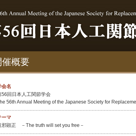
開催概要
学会名
第56回日本人工関節学会
he 56th Annual Meeting of the Japanese Society for Replacemen
テーマ
邪顕正 －The truth will set you free－