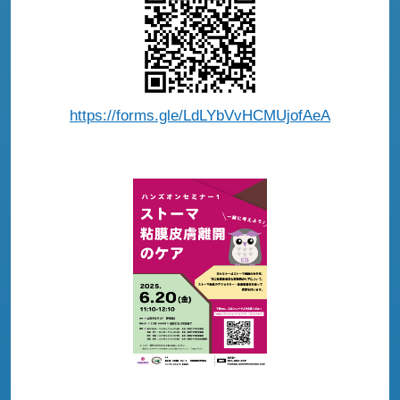
https://forms.gle/LdLYbVvHCMUjofAeA