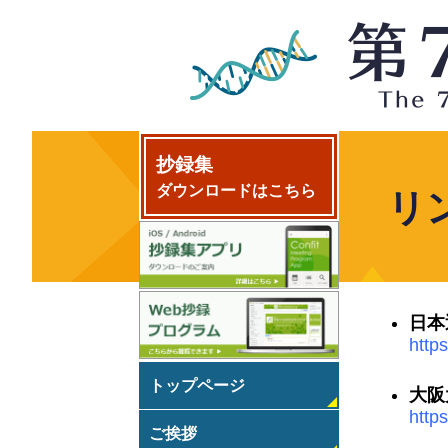
抄録集
ダウンロードはこちら
リ
日本
http
トップページ
大阪
http
ご挨拶