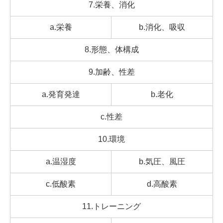
7.栄養、消化
a.栄養
b.消化、吸収
8.形態、体構成
9.加齢、性差
a.発育発達
b.老化
c.性差
10.環境
a.温湿度
b.気圧、風圧
c.低酸素
d.高酸素
11.トレーニング