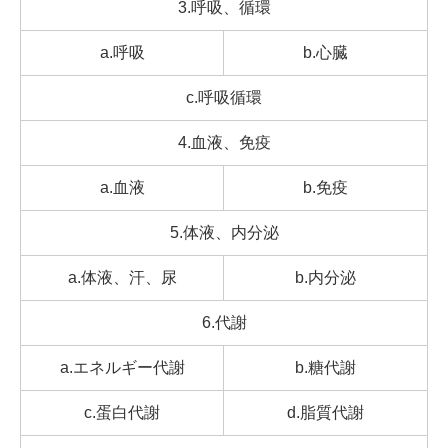
3.呼吸、循環
a.呼吸
b.心臓
c.呼吸循環
4.血液、免疫
a.血液
b.免疫
5.体液、内分泌
a.体液、汗、尿
b.内分泌
6.代謝
a.エネルギー代謝
b.糖代謝
c.蛋白代謝
d.脂質代謝