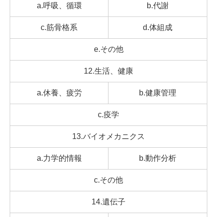
a.呼吸、循環
b.代謝
c.筋骨格系
d.体組成
e.その他
12.生活、健康
a.休養、疲労
b.健康管理
c.疫学
13.バイオメカニクス
a.力学的情報
b.動作分析
c.その他
14.遺伝子