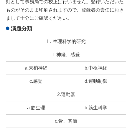
則として事務局での校正は行いません。登録いただいた
ものがそのまま印刷されますので、登録者の責任におき
まして十分にご確認ください。
演題分類
Ⅰ．生理科学的研究
1.神経、感覚
a.末梢神経
b.中枢神経
c.感覚
d.運動制御
2.運動器
a.筋生理
b.筋生科学
c.骨、関節