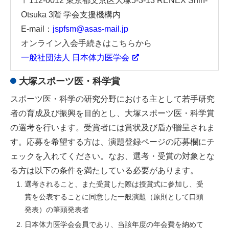
〒112-0012 東京都文京区大塚5-3-13 RENEX Shin-
Otsuka 3階 学会支援機構内
E-mail：
jspfsm@asas-mail.jp
オンライン入会手続きはこちらから
一般社団法人 日本体力医学会
大塚スポーツ医・科学賞
スポーツ医・科学の研究分野における主として若手研究
者の育成及び振興を目的とし、大塚スポーツ医・科学賞
の選考を行います。受賞者には賞状及び盾が贈呈されま
す。応募を希望する方は、演題登録ページの応募欄にチ
ェックを入れてください。なお、選考・受賞の対象とな
る方は以下の条件を満たしている必要があります。
選考されること、また受賞した際は授賞式に参加し、受
賞を公表することに同意した一般演題（原則として口頭
発表）の筆頭発表者
日本体力医学会会員であり、当該年度の年会費を納めて