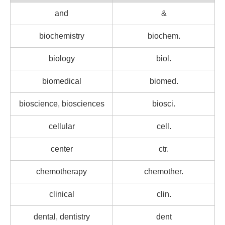
and
&
biochemistry
biochem.
biology
biol.
biomedical
biomed.
bioscience, biosciences
biosci.
cellular
cell.
center
ctr.
chemotherapy
chemother.
clinical
clin.
dental, dentistry
dent