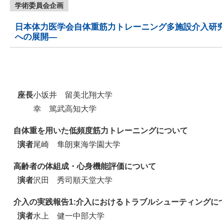
学術委員会企画
日本体力医学会自体重筋力トレーニング多施設介入研
への展開―
座長
小坂井 留美
北翔大学
幸 篤武
高知大学
自体重を用いた低頻度筋力トレーニングについて
演者
尾崎 隼朗
東海学園大学
高齢者の体組成・心身機能評価について
演者
沢田 秀司
順天堂大学
介入の実践報告1:介入におけるトラブルシューティングに
演者
水上 健一
中部大学