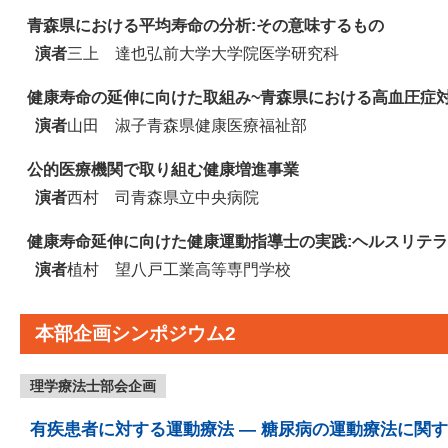
青森県における平均寿命の分析:その意味するもの
演者
三上 達也
弘前大学大学院医学研究科
健康寿命の延伸に向けた取組み~青森県における高血圧症対
演者
山田 淑子
青森県健康医療福祉部
公的医療機関で取り組む健康増進事業
演者
西村 司
青森県立中央病院
健康寿命延伸に向けた健康運動指導士の実践:ヘルスリテ
演者
植村 望
八戸工業高等専門学校
本部企画シンポジウム2
理学療法士部会企画
有疾患者に対する運動療法 ― 糖尿病の運動療法に関