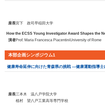
座長
宮下 政司
早稲田大学
How the ECSS Young Investigator Award Shapes the Nex
演者
Prof. Maria Francesca Piacentini
University of Rome
本部企画シンポジウム1
健康寿命延伸に向けた青森県の挑戦 ―健康運動指導士
座長
三本木 温
八戸学院大学
植村 望
八戸工業高等専門学校