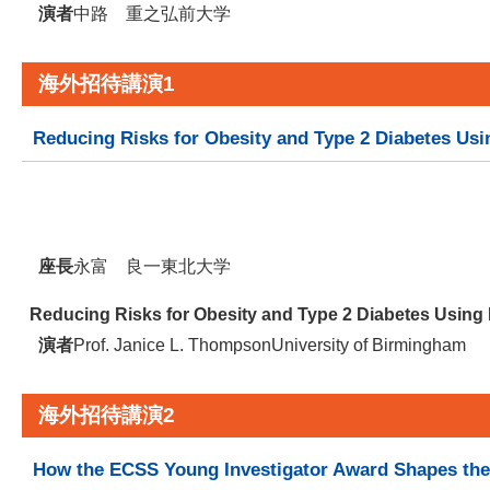
演者
中路 重之
弘前大学
海外招待講演1
Reducing Risks for Obesity and Type 2 Diabetes Us
座長
永富 良一
東北大学
Reducing Risks for Obesity and Type 2 Diabetes Using
演者
Prof. Janice L. Thompson
University of Birmingham
海外招待講演2
How the ECSS Young Investigator Award Shapes the 