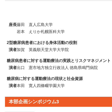
座長
藤田 直人
広島大学
岩本 えりか
札幌医科大学
2型糖尿病患者における身体活動の役割
演者
加賀 英義
順天堂大学大学院
糖尿病患者に対する運動療法の実践とリスクマネジメント
演者
出口 憲市
地方独立行政法人 徳島県鳴門病院
糖尿病に対する運動療法の現状と社会資源
演者
本田 寛人
四條畷学園大学
本部企画シンポジウム3