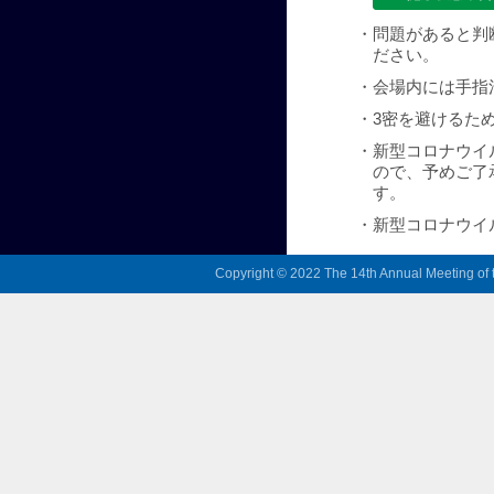
・
問題があると判
ださい。
・
会場内には手指
・
3密を避けるた
・
新型コロナウイ
ので、予めご了
す。
・
新型コロナウイ
Copyright © 2022 The 14th Annual Meeting of t