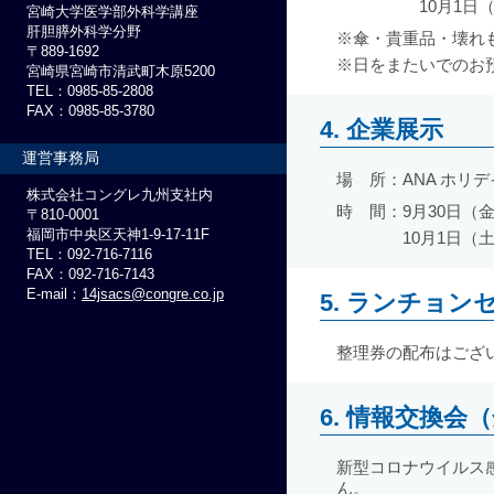
10月1日（
宮崎大学医学部外科学講座
肝胆膵外科学分野
※傘・貴重品・壊れ
〒889-1692
※日をまたいでのお
宮崎県宮崎市清武町木原5200
TEL：0985-85-2808
FAX：0985-85-3780
4. 企業展示
運営事務局
場 所：
ANA ホリ
株式会社コングレ九州支社内
時 間：
9月30日（金）
〒810-0001
福岡市中央区天神1-9-17-11F
10月1日（土）
TEL：092-716-7116
FAX：092-716-7143
E-mail：
14jsacs@congre.co.jp
5. ランチョン
整理券の配布はござ
6. 情報交換会
新型コロナウイルス
ん。