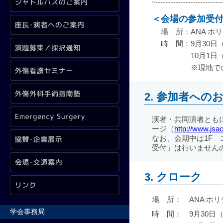
＜
会場の参加受
場 所：
ANA 
時 間：
9月30日（
10月1日（
※現地で
2. 参加者への
演者・共同演者ともに本
ージ（
http://www.jsa
なお、会期中は1F
受付」は行いません
3. クローク
場 所：
ANA ホ
学会事務局
時 間：
9月30日（