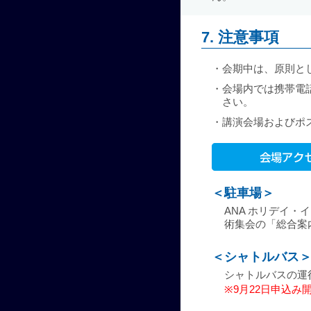
7. 注意事項
・
会期中は、原則と
・
会場内では携帯電
さい。
・
講演会場およびポ
＜
駐車場＞
ANA ホリデイ
術集会の「総合案
＜
シャトルバス
シャトルバスの運
※9月22日申込み