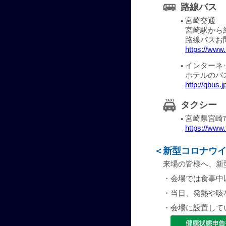
路線バス
宮崎交通
•
宮崎駅から約
路線バスお問
https://www.
インターネ
•
ホテルのバ
http://qbus.j
タクシー
宮崎県宮崎
•
https://www.
＜
新型コロナウ
来場の皆様へ、新
・
会場では食事中
・
当日、発熱や咳
・
会場に設置して