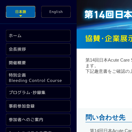
第14回日本Acute 
ます。
下記趣意書をご確認の上
問い合わせ先
第14回日本Acute C