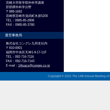
宮崎大学医学部外科学講座
肝胆膵外科学分野
〒889-1692
宮崎県宮崎市清武町木原5200
TEL：0985-85-2808
FAX：0985-85-3780
運営事務局
株式会社コングレ九州支社内
〒810-0001
福岡市中央区天神1-9-17-11F
TEL：092-716-7116
FAX：092-716-7143
E-mail：
14jsacs@congre.co.jp
Copyright © 2022 The 14th Annual Meeting of t