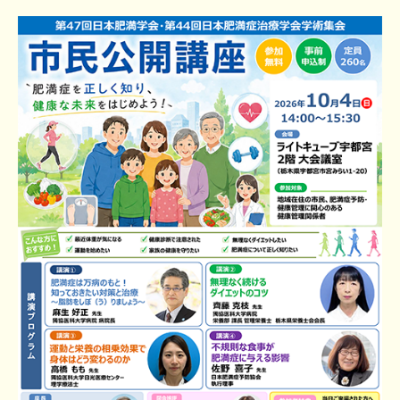
2026.06.04
演題募集
を締め切りました。多数のご応募をいただ
きありがとうございました。
2026.05.28
演題募集
期間を6月4日（木）正午まで延長しまし
た。
2026.04.22
医局員おすすめ飲食店MAP
を公開しました。
2026.04.08
演題募集
を開始しました。
2025.10.10
第47回日本肥満学会／第44回日本肥満症治療学会学
術集会HPを公開いたしました。