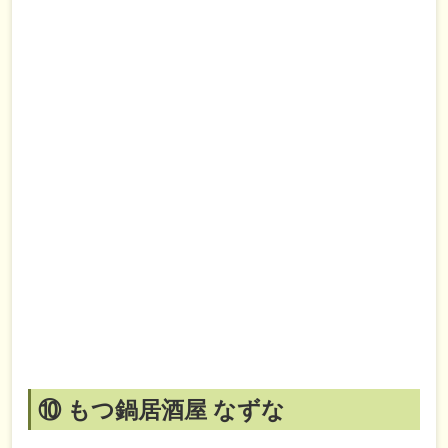
⑩ もつ鍋居酒屋 なずな