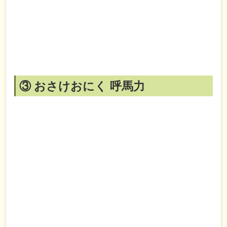
③ おさけおにく 呼馬力