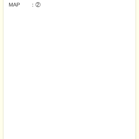
MAP
②