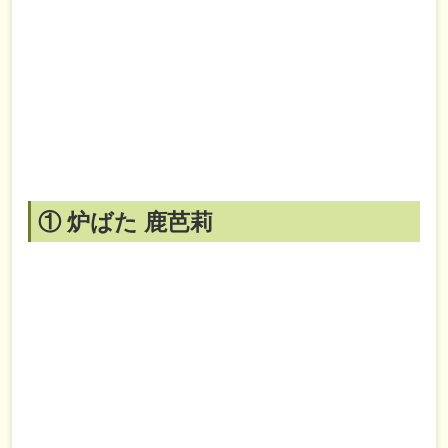
① 炉ばた 鹿芭莉