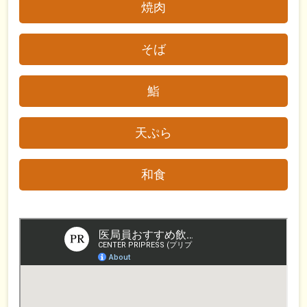
焼肉
そば
鮨
天ぷら
和食