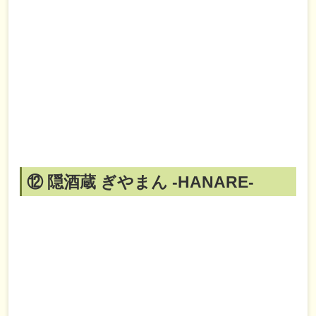
⑫ 隠酒蔵 ぎやまん -HANARE-