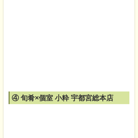
④ 旬肴×個室 小粋 宇都宮総本店