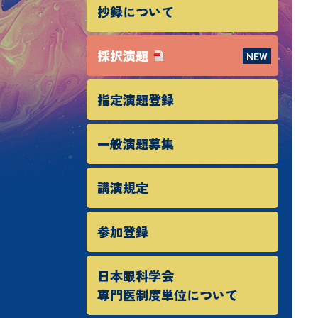
抄録について
採択演題
指定演題登録
一般演題募集
講演規定
参加登録
日本眼科学会
専門医制度単位について