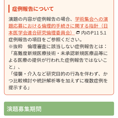
症例報告について
演題の内容が症例報告の場合、
学術集会への演
題応募における倫理的手続きに関する指針（日
本医学会連合研究倫理委員会）
内のP11 5.1
症例報告の項目をご参照ください。
※抜粋 倫理審査に該当しない症例報告とは：
「高難度新規医療技術・未承認新規医療品等に
よる医療の提供が行われた症例報告ではないこ
と」、
「侵襲・介入など研究目的の行為を伴わず、か
つ比較検討や統計解析等を加えずに複数症例を
提示する」
演題募集期間