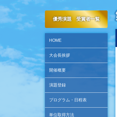
優秀演題 受賞者一覧
HOME
大会長挨拶
開催概要
演題登録
プログラム・日程表
単位取得方法