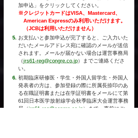
加申込」をクリックしてください。
※クレジットカードはVISA、Mastercard、
American Expressのみ利用いただけます。
（JCBは利用いただけません）
お支払いと参加申込が完了すると、ご入力いた
だいたメールアドレス宛に確認のメールが送信
されます。メールが届かない場合は運営事務局
（
jrs61-reg@congre.co.jp
）までご連絡くださ
い。
初期臨床研修医・学生・外国人留学生・外国人
発表者の方は、参加登録の際に所属長捺印のあ
る在職証明書または在学証明書をメールにて第
61回日本医学放射線学会秋季臨床大会運営事務
局（
jrs61-reg@congre.co.jp
）まで、事前にご
提出ください。
参加証明書・領収書は参加登録完了メールでロ
グイン出来るページより出力可能です。